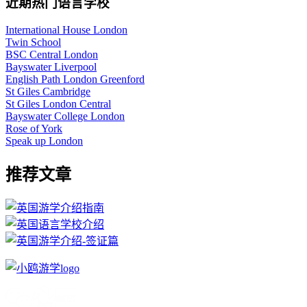
近期热门语言学校
International House London
Twin School
BSC Central London
Bayswater Liverpool
English Path London Greenford
St Giles Cambridge
St Giles London Central
Bayswater College London
Rose of York
Speak up London
推荐文章