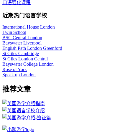
口语强化课程
近期热门语言学校
International House London
Twin School
BSC Central London
Bayswater Liverpool
English Path London Greenford
St Giles Cambridge
St Giles London Central
Bayswater College London
Rose of York
Speak up London
推荐文章