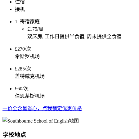
住宿
接机
1. 寄宿家庭
£175/周
双床房, 工作日提供半食宿, 周末提供全食宿
£270/次
希斯罗机场
£285/次
盖特威克机场
£60/次
伯恩茅斯机场
一价全含最省心，点我锁定优惠价格
学校地点