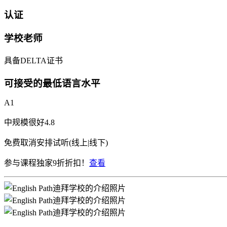
认证
学校老师
具备DELTA证书
可接受的最低语言水平
A1
中规模
很好
4.8
免费取消
安排试听(线上|线下)
参与课程独家9折折扣！
查看