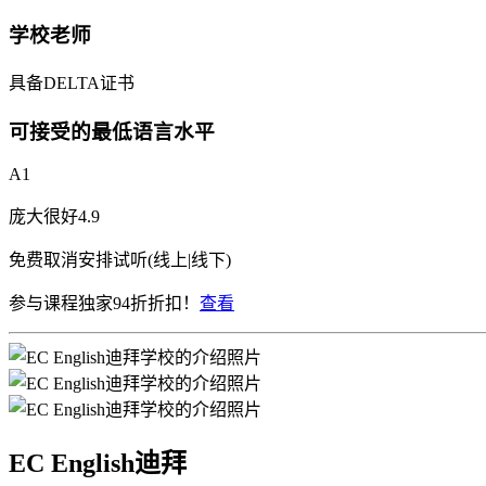
学校老师
具备DELTA证书
可接受的最低语言水平
A1
庞大
很好
4.9
免费取消
安排试听(线上|线下)
参与课程独家94折折扣！
查看
EC English迪拜