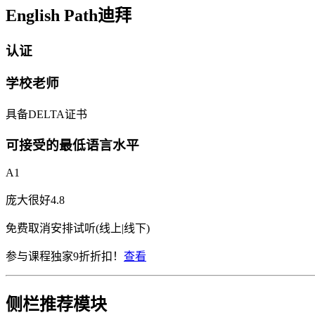
English Path迪拜
认证
学校老师
具备DELTA证书
可接受的最低语言水平
A1
庞大
很好
4.8
免费取消
安排试听(线上|线下)
参与课程独家9折折扣！
查看
侧栏推荐模块