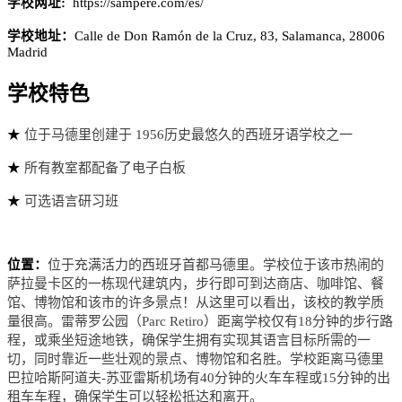
学校网址:
https://sampere.com/es/
学校地址：
Calle de Don Ramón de la Cruz, 83, Salamanca, 28006
Madrid
学校特色
★
位于马德里创建于 1956历史最悠久的西班牙语学校之一
★
所有教室都配备了电子白板
★
可选语言研习班
位置：
位于充满活力的西班牙首都马德里。学校位于该市热闹的
萨拉曼卡区的一栋现代建筑内，步行即可到达商店、咖啡馆、餐
馆、博物馆和该市的许多景点！从这里可以看出，该校的教学质
量很高。雷蒂罗公园（Parc Retiro）距离学校仅有18分钟的步行路
程，或乘坐短途地铁，确保学生拥有实现其语言目标所需的一
切，同时靠近一些壮观的景点、博物馆和名胜。学校距离马德里
巴拉哈斯阿道夫-苏亚雷斯机场有40分钟的火车车程或15分钟的出
租车车程，确保学生可以轻松抵达和离开。