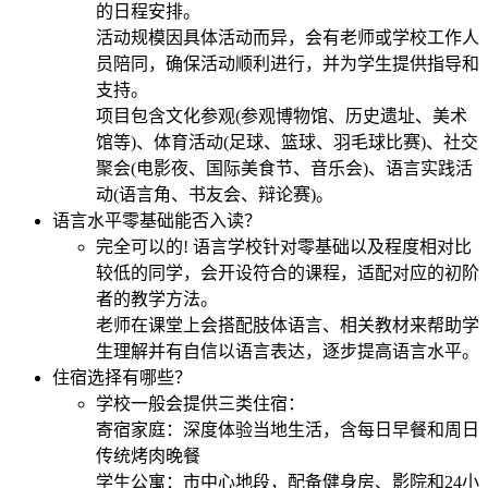
的日程安排。
活动规模因具体活动而异，会有老师或学校工作人
员陪同，确保活动顺利进行，并为学生提供指导和
支持。
项目包含文化参观(参观博物馆、历史遗址、美术
馆等)、体育活动(足球、篮球、羽毛球比赛)、社交
聚会(电影夜、国际美食节、音乐会)、语言实践活
动(语言角、书友会、辩论赛)。
语言水平零基础能否入读？
完全可以的! 语言学校针对零基础以及程度相对比
较低的同学，会开设符合的课程，适配对应的初阶
者的教学方法。
老师在课堂上会搭配肢体语言、相关教材来帮助学
生理解并有自信以语言表达，逐步提高语言水平。
住宿选择有哪些？
学校一般会提供三类住宿：
寄宿家庭：深度体验当地生活，含每日早餐和周日
传统烤肉晚餐
学生公寓：市中心地段，配备健身房、影院和24小