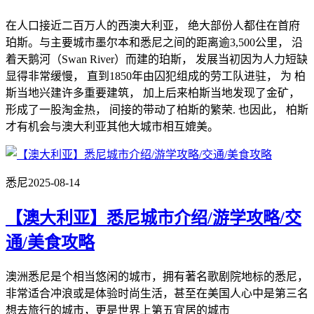
在人口接近二百万人的西澳大利亚， 绝大部份人都住在首府
珀斯。与主要城市墨尔本和悉尼之间的距离逾3,500公里， 沿
着天鹅河（Swan River）而建的珀斯， 发展当初因为人力短缺
显得非常缓慢， 直到1850年由囚犯组成的劳工队进驻， 为 柏
斯当地兴建许多重要建筑， 加上后来柏斯当地发现了金矿，
形成了一股淘金热， 间接的带动了柏斯的繁荣. 也因此， 柏斯
才有机会与澳大利亚其他大城市相互媲美。
悉尼
2025-08-14
【澳大利亚】悉尼城市介绍/游学攻略/交
通/美食攻略
澳洲悉尼是个相当悠闲的城市，拥有著名歌剧院地标的悉尼，
非常适合冲浪或是体验时尚生活，甚至在美国人心中是第三名
想去旅行的城市，更是世界上第五宜居的城市