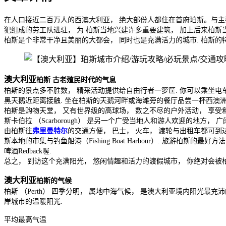
在人口接近二百万人的西澳大利亚， 绝大部份人都住在首府珀斯。与主要城市
犯组成的劳工队进驻， 为 柏斯当地兴建许多重要建筑， 加上后来柏斯
柏斯是个非常干净且美丽的大都会， 同时也是充满活力的城市. 柏斯的
澳大利亚
柏斯 古老殖民时代的气息
柏斯的景点多不胜数， 精采活动提供给自由行者一箩筐. 你可以乘坐
黑天鹅近距离接触. 坐在柏斯的天鹅河畔或海滩旁的餐厅品尝一杯西澳洲
柏斯是购物天堂， 又有世界级的高球场， 数之不尽的户外活动， 享受和体
斯卡伯拉 （Scarborough） 是另一个广受当地人和游人欢迎的地方，
由柏斯往
弗里曼特尔
的交通方便， 巴士， 火车， 渡轮与出租车都可到达. 弗里曼
斯本地的市集与钓鱼船港（Fishing Boat Harbour）. 旅游柏斯的最好
啤酒Redback喔.
总之， 到访这个充满阳光， 悠闲情趣和活力的渡假城市， 你绝对会被
澳大利亚
柏斯的气候
柏斯 （Perth） 四季分明， 属地中海气候， 是澳大利亚境内阳光最充
岸城市的温暖阳光.
平均最高气温