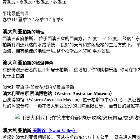
春季32 / 夏季30 / 秋季25 / 冬季18
平均最低气温
春季11/ 夏季17 / 秋季13 / 冬季8
澳大利亚
柏斯的地理
西澳洲首府柏斯， 位于西澳洲省的西南方， 纬度： 31.57度， 经度：
柏斯有四通八达的水路系统， 良好的天气和悠闲轻松的生活方式下， 平均每四个
面海，拥有绝佳的地理环境.整个柏斯占地5700 平方公里
澳大利亚
柏斯的旅游特色
有部份澳洲著名的设计师居于柏斯， 这增加了你的购物乐趣. 你可在市内找到最好的
设计出口店.
澳大利亚旅游-印度花城柏斯景点活动
澳大利亚柏斯 西澳博物馆（Western Australian Museum）
西澳博物馆（Western Australian Museum）位于柏斯市中
尺的蓝鲸骨骸，一颗在澳大利亚发现的11吨重陨石等， 而昔日的监狱牢
澳大利亚
柏斯
天鹅谷（Swan Valley）
若您的澳大利亚假期够长， 可从柏斯市东北方十五公里， 驾车进入西澳