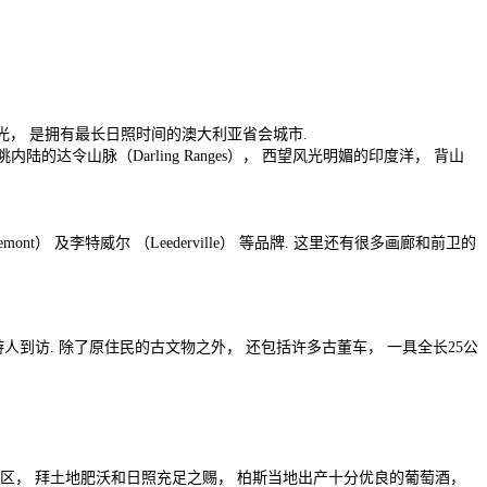
的阳光， 是拥有最长日照时间的澳大利亚省会城市.
的达令山脉（Darling Ranges）， 西望风光明媚的印度洋， 背山
t） 及李特威尔 （Leederville） 等品牌. 这里还有很多画廊和前卫的
断吸引游人到访. 除了原住民的古文物之外， 还包括许多古董车， 一具全长25公
酒区， 拜土地肥沃和日照充足之赐， 柏斯当地出产十分优良的葡萄酒，