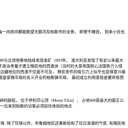
 每一间房间都能眺望天鹅河及柏斯市的全景， 即使不赌钱， 到来小住也
士兰州与北领地等地陆续发现金矿. 1893年， 澳大利亚发现了有史以来最大
最初由于政治考量才建立殖民地的西澳洲（当时的大英帝国担心法国势力入侵
， 处于边疆地位的西澳不仅遥不可及， 移民条件的吸引力上似乎也显得意兴阑
年以英国皇家铸币局的名义开业的柏斯铸币局， 最初成立的用意就是要焠炼西
钟的路程， 位于伊利莎山顶（Mount Eliza）， 占地400英亩大的国王公
每一位来到柏斯的访客必须前往体验的地点.
珠. 除了珍珠以外，布鲁姆地区还重新拾和了往日浪漫的气氛. 有殖民地