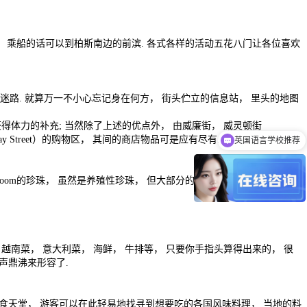
n 河， 乘船的话可以到柏斯南边的前滨. 各式各样的活动五花八门让各位喜欢
迷路. 就算万一不小心忘记身在何方， 街头伫立的信息站， 里头的地图
体力的补充; 当然除了上述的优点外， 由威廉街， 威灵顿街
Murray Street）的购物区， 其间的商店物品可是应有尽有.
英国语言学校推荐
oom的珍珠， 虽然是养殖性珍珠， 但大部分的珍珠饰品都强调每颗珍珠
， 越南菜， 意大利菜， 海鲜， 牛排等， 只要你手指头算得出来的， 很
声鼎沸来形容了.
的主要饮食天堂， 游客可以在此轻易地找寻到想要吃的各国风味料理， 当地的料