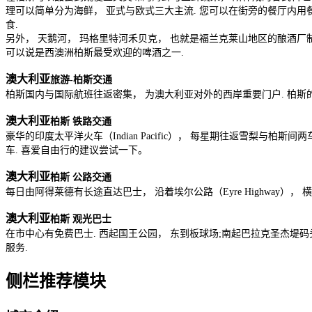
理可以简单分为海鲜， 亚式与欧式三大主流. 您可以在街旁的餐厅内用
食.
另外， 天鹅河， 玛格里特河禾贝克， 也就是福兰克莱山地区的酿酒厂制造出大量美酒.
可以说是西澳洲柏斯最受欢迎的啤酒之一.
澳大利亚
旅游-柏斯交通
柏斯国内与国际航班往返密集， 为澳大利亚对外的西岸重要门户. 柏斯的
澳大利亚
柏斯 铁路交通
豪华的印度太平洋火车（Indian Pacific）， 每星期往返雪梨
车. 喜爱自由行的建议尝试一下。
澳大利亚
柏斯 公路交通
每日由阿得莱德有长途直达巴士， 沿着埃尔公路（Eyre Highway）， 横越
澳大利亚
柏斯 观光巴士
在市中心有免费巴士. 西起国王公园， 东到板球场;南起巴拉克圣杰堤码头
服务.
侧栏推荐模块