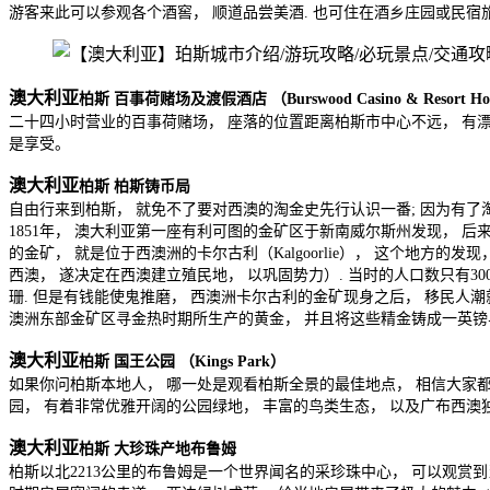
游客来此可以参观各个酒窖， 顺道品尝美酒. 也可住在酒乡庄园或民宿
澳大利亚
柏斯 百事荷赌场及渡假酒店 （Burswood Casino & Resort Ho
二十四小时营业的百事荷赌场， 座落的位置距离柏斯市中心不远， 有漂
是享受。
澳大利亚
柏斯 柏斯铸币局
自由行来到柏斯， 就免不了要对西澳的淘金史先行认识一番; 因为有了淘
1851年， 澳大利亚第一座有利可图的金矿区于新南威尔斯州发现， 后来则在
的金矿， 就是位于西澳洲的卡尔古利（Kalgoorlie）， 这个地
西澳， 遂决定在西澳建立殖民地， 以巩固势力）. 当时的人口数只有30
珊. 但是有钱能使鬼推磨， 西澳洲卡尔古利的金矿现身之后， 移民人潮
澳洲东部金矿区寻金热时期所生产的黄金， 并且将这些精金铸成一英镑
澳大利亚
柏斯 国王公园 （Kings Park）
如果你问柏斯本地人， 哪一处是观看柏斯全景的最佳地点， 相信大家
园， 有着非常优雅开阔的公园绿地， 丰富的鸟类生态， 以及广布西澳
澳大利亚
柏斯 大珍珠产地布鲁姆
柏斯以北2213公里的布鲁姆是一个世界闻名的采珍珠中心， 可以观赏