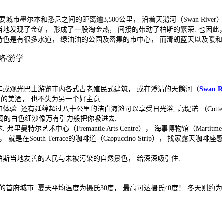
墨尔本和悉尼之间的距离逾3,500公里， 沿着天鹅河（Swan River
当地发现了金矿， 形成了一股淘金热， 间接的带动了柏斯的繁荣. 也因
特色是有很多水道， 绿油油的公园及密集的市中心， 而清朗蓝天以及暖
电车或观光巴士游览市内各式古老殖民式建筑， 或在澄清的天鹅河（
Swan R
的美酒， 也不失为另一个好主意.
验. 还有延绵超过八十公里的洁白海滩可以享受日光浴; 高堤诺 （Cotte
 广阔的白色细沙像万有引力般把你吸进去.
特尔艺术中心（Fremantle Arts Centre）， 海事博物馆（Martitm
方法， 就是在South Terrace的咖啡道（Cappuccino Strip），
柏斯当地友善的人民与未被污染的自然景色， 给深深吸引住.
沛的首府城市. 夏天平均温度为摄氏30度， 最高可达摄氏40度！ 冬天则约