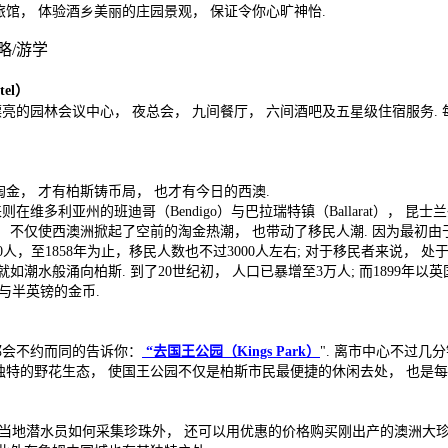
旅馆， 体验酒乡美丽的庄园景观， 保证令你心旷神怡.
tel）
亮的园林会议中心， 夜总会， 九间餐厅， 六间酒吧及五星级住宿服务.
金， 才有柏斯铸币局， 也才有今日的西澳.
维多利亚州的班迪哥（Bendigo）与巴拉瑞特镇（Ballarat）， 昆
方的发现， 不仅使西澳洲掀起了空前的淘金热潮， 也带动了移民人潮. 因为
0人，至1858年为止，移民人数也不过3000人左右; 对于移民者来说
就如潮水般涌向柏斯. 到了20世纪初， 人口已暴增至3万人; 而1899
与半英镑的金币.
都会不约而同的告诉你：
“去国王公园（Kings Park）
". 离市中心不过几分
独特的野花生态， 使国王公园不仅是柏斯市民最便捷的休闲去处， 也是
到当地潜水员如何采集珍珠外， 还可以用优惠的价格购买刚出产的澳洲大珍