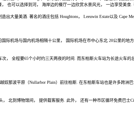
餐， 也可以选择到河， 海岸边的餐厅一边欣赏水景风光， 一边享受美食.
 著名的酒庄包括 Houghtons， Leeuwin Estate以及 Cape 
国际机场与国内机场相隔十公里， 国际机场在市中心东北 20公里的地方， 
与柏斯间两车次， 全程要65个小时约三天两夜的时间. 而东柏斯火车站为长途
奴那波平原（Nullarbor Plain）前往柏斯. 在东柏斯车站也是许多跨洲
， 北到博物馆间， 提供载客服务. 此外， 还有一种市区循环免费巴士C