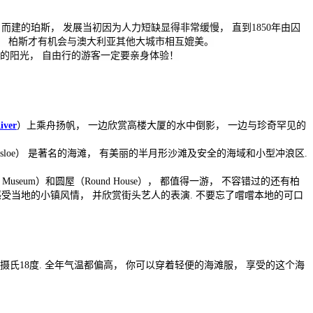
）而建的珀斯， 发展当初因为人力短缺显得非常缓慢， 直到1850年由囚
此， 柏斯才有机会与澳大利亚其他大城市相互媲美。
和的阳光， 自由行的游客一定要亲身体验！
iver
）上乘舟扬帆， 一边欣赏高楼大厦的水中倒影， 一边与珍奇罕见的
sloe） 是著名的海滩， 有美丽的半月形沙滩及安全的海域和小型冲浪区.
e Museum）和圆屋（Round House）， 都值得一游， 不容错过的还有柏
 找家露天咖啡座感受当地的小镇风情， 并欣赏街头艺人的表演. 不要忘了嚐嚐本地的可口
为摄氏18度. 全年气温都偏高， 你可以穿着轻便的海滩服， 享受的这个海