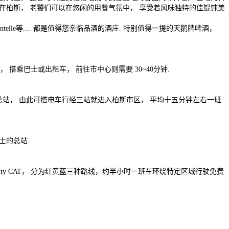
 在柏斯， 老饕们可以在悠闲的用餐气氛中， 享受着风味独特的佳馄饨美
Mentelle等.... 都是值得您亲临品酒的酒庄. 特别值得一提的天鹅牌啤酒，
搭乘巴士或出租车， 前往市中心则需要 30~40分钟.
火车的总站， 由此可搭电车行经三站就进入柏斯市区， 平均十五分钟左右一班
巴士的总站.
ity CAT， 分为红黄蓝三种路线，约半小时一班车环绕特定区域行驶免费