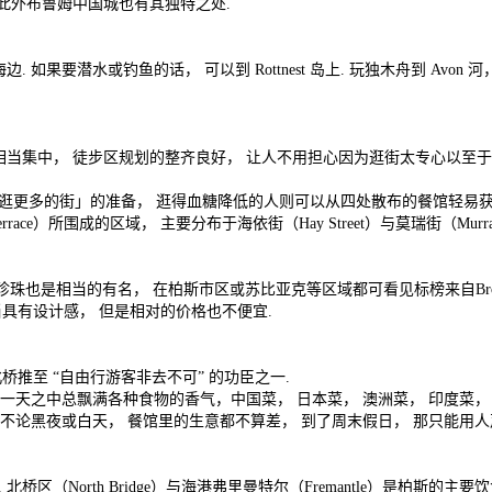
 此外布鲁姆中国城也有其独特之处.
如果要潜水或钓鱼的话， 可以到 Rottnest 岛上. 玩独木舟到 Avo
相当集中， 徒步区规划的整齐良好， 让人不用担心因为逛街太专心以至于
逛更多的街」的准备， 逛得血糖降低的人则可以从四处散布的餐馆轻易获得
道（St. Terrace）所围成的区域， 主要分布于海依街（Hay Street）与莫瑞街（
的珍珠也是相当的有名， 在柏斯市区或苏比亚克等区域都可看见标榜来自Br
具有设计感， 但是相对的价格也不便宜.
推至 “自由行游客非去不可” 的功臣之一.
斯街等处，一天之中总飘满各种食物的香气，中国菜， 日本菜， 澳洲菜， 印度菜
 不论黑夜或白天， 餐馆里的生意都不算差， 到了周末假日， 那只能用人
区（North Bridge）与海港弗里曼特尔（Fremantle）是柏斯