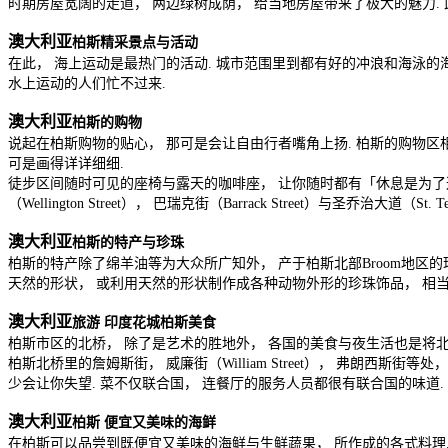
时期房屋宽阔的走道， 两边绿树成荫， 给当地房屋带来了极大的魅力.
澳大利亚
柏斯精采景点与活动
在此， 海上运动是最热门的活动. 城市范围里到都有好的冲浪和海泳的海边. 
水上运动的人们忙不过来.
澳大利亚
柏斯的购物
说起在柏斯购物的贴心， 那可是会让自由行者嘴角上扬. 柏斯的购物区
可是画得详详细细.
徒步区间随时可见的座椅与露天的咖啡座， 让你随时都有「休息是为了
（Wellington Street）， 巴瑞克街（Barrack Street）与圣乔治大
澳大利亚
柏斯的特产与珍珠
柏斯的特产除了绵羊油等为大众所广知外， 产于柏斯北部Broom地区
天然的形状， 或利用天然的形状制作成各种动物外形的珍珠饰品， 相当
澳大利亚
旅游 印度花城柏斯美食
柏斯市区的北桥， 除了是艺术的胜地外， 各国的美食与夜生活也是将北桥
柏斯北桥里的詹姆斯街， 威廉街（William Street）， 弗朗西
少会让你失望. 菜不仅联合国， 连餐厅的服务人员都很有联合国的味道.
澳大利亚
柏斯 便宜又美味的海鲜
在柏斯可以品尝到既便宜又美味的海鲜与生鲜蔬果， 所作成的各式料理. 北桥