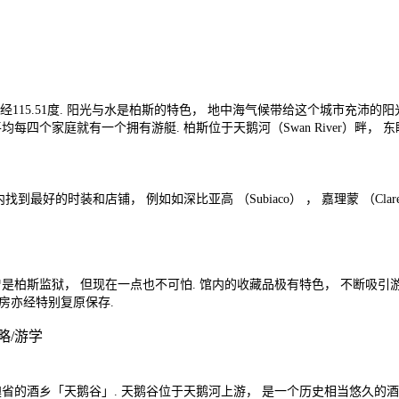
东经115.51度. 阳光与水是柏斯的特色， 地中海气候带给这个城市充沛
家庭就有一个拥有游艇. 柏斯位于天鹅河（Swan River）畔， 东眺内陆
时装和店铺， 例如如深比亚高 （Subiaco） ， 嘉理蒙 （Claremon
心以北， 原址曾是柏斯监狱， 但现在一点也不可怕. 馆内的收藏品极有特色， 不
房亦经特别复原保存.
省的酒乡「天鹅谷」. 天鹅谷位于天鹅河上游， 是一个历史相当悠久的