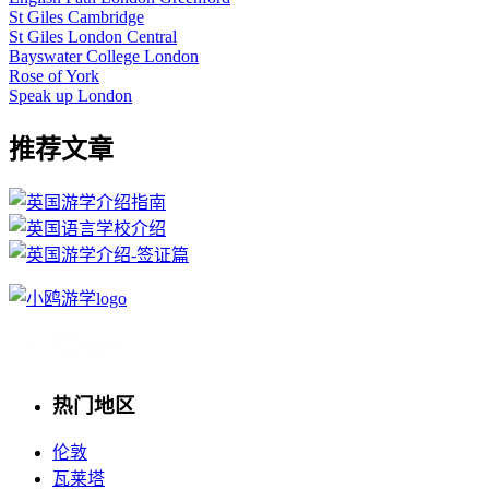
St Giles Cambridge
St Giles London Central
Bayswater College London
Rose of York
Speak up London
推荐文章
热门地区
伦敦
瓦莱塔