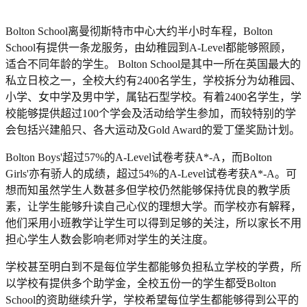
Bolton School离曼彻斯特市中心大约半小时车程，Bolton
School有提供一条龙服务，由幼稚园到A-Level都能够照顾，
适合不同年龄的学生。 Bolton School是其中一所在英国最大的
私立日校之一，全校大约有2400名学生，学校拆分为幼稚园、
小学、女中学及男中学，属钻石型学校。有着2400名学生，学
校能够提供超过100个学会及活动给学生参加，而较特别的学
会包括兴建船只、各大运动及Gold Award的爱丁堡奖励计划。
Bolton Boys'超过57%的A-Level试卷考获A*-A，而Bolton
Girls'亦有骄人的成绩，超过54%的A-Level试卷考获A*-A。可
想而知虽然学生人数甚多但学校仍然能够保持优良的教学质
素，让学生能够升读自己心仪的理想大学。而学校亦有解释，
他们采用小班教学让学生可以得到足够的关注，所以家长不用
担心学生人数会影响老师对学生的关注度。
学校甚至明白到不是每位学生都能够负担私立学校的学费，所
以学校有提供多个助学金，全校五份一的学生都受Bolton
School的资助继续升学，学校希望每位学生都能够得到公平的