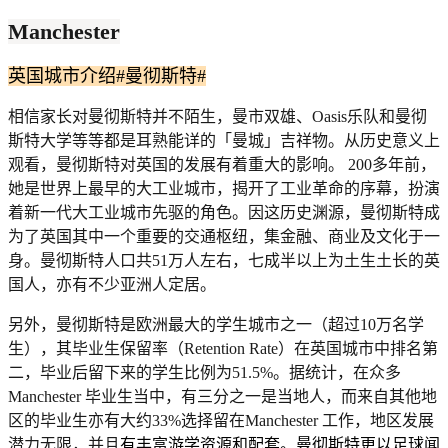
Manchester
英国城市介绍#曼彻斯特#
相信家长对曼彻斯特并不陌生，曼市双雄、Oasis乐队和曼彻
斯特大学等等都是耳熟能详的「曼城」吉祥物。从历史意义上
观看，曼彻斯特对英国的发展有着重大的影响。 200多年前，
她是世界上最早的大工业城市，揭开了工业革命的序幕，扮演
着新一代大工业城市先驱的角色。因这历史渊源，曼彻斯特成
为了英国其中一个重要的交通枢纽，集金融、商业及文化于一
身。曼彻斯特人口共51万人左右，七成半以上为土生土长的英
国人，亦有不少亚洲人定居。
另外，曼彻斯特是欧洲最大的学生城市之一（超过10万名学
生），其毕业生保留率（Retention Rate）在英国城市中排名第
二，毕业后留下来的学生比例为51.5%。据统计，在众多
Manchester 毕业生当中，有三分之一是当地人，而来自其他地
区的毕业生亦有大约33%选择留在Manchester 工作，地区发展
潜力无限，并且
有丰富游学资源和配套。曼彻斯特更以足球闻