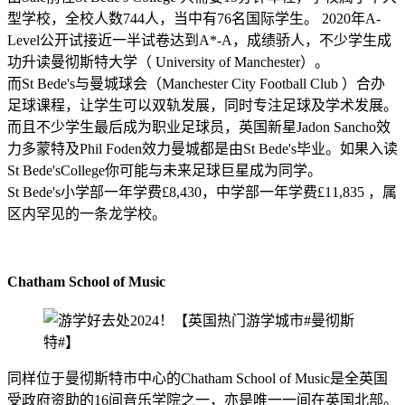
型学校，全校人数744人，当中有76名国际学生。 2020年A-
Level公开试接近一半试卷达到A*-A，成绩骄人，不少学生成
功升读曼彻斯特大学（ University of Manchester）。
而St Bede's与曼城球会（Manchester City Football Club ）合办
足球课程，让学生可以双轨发展，同时专注足球及学术发展。
而且不少学生最后成为职业足球员，英国新星Jadon Sancho效
力多蒙特及Phil Foden效力曼城都是由St Bede's毕业。如果入读
St Bede'sCollege你可能与未来足球巨星成为同学。
St Bede's小学部一年学费£8,430，中学部一年学费£11,835 ，属
区内罕见的一条龙学校。
Chatham School of Music
同样位于曼彻斯特市中心的Chatham School of Music是全英国
受政府资助的16间音乐学院之一，亦是唯一一间在英国北部。