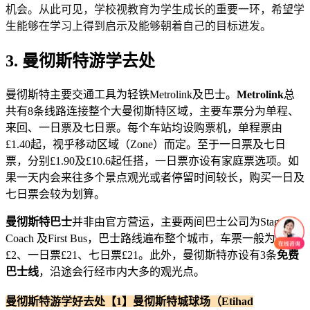
机会。从此可见，学校视教育为学生成长的重要一环，希望学
生能够在学习上得到启示及能够朝着自己的目标进发。
3. 曼彻斯特游学去处
曼彻斯特主要交通工具为轻铁Metrolink及巴士。
Metrolink
总
共有8条线路连接整个大曼彻斯特区域，主要车票分为单程、
来回、一日票及七日票。每个车站均设购票机，单程票由
£1.40起，视乎移动区域（Zone）而定。至于一日票及七日
票，分别£1.90及£10.6起任搭，一日票亦设有家庭票选项。如
果一天内会来往多个景点观光或者停留时间较长，购买一日及
七日票会较为划算。
曼彻斯特巴士
并非由官方营运，主要两间巴士公司为Stage
Coach 及First Bus，巴士路线遍布整个城市，车票一般为单程
£2、一日票£21、七日票£21。此外，曼彻斯特亦设有3条
免费
巴士线
，沿途会行经巿内大多的观光点。
曼彻斯特游学好去处【1】曼彻斯特城球场（Etihad