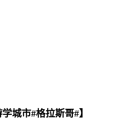
游学城市#格拉斯哥#】