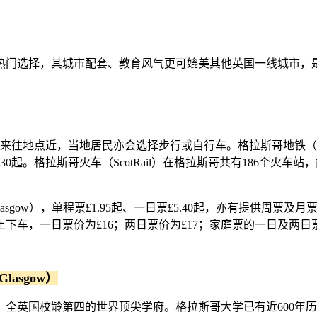
热门选择，其城市配套、教育风气更可媲美其他英国一线城市，
地点近，当地居民亦会选择步行或自行车。格拉斯哥地铁（ Glas
30起。格拉斯哥火车（ScotRail）在格拉斯哥共有186个火车
 Glasgow），单程票£1.95起、一日票£5.40起，亦有提供周票及月票
，一日票价为£16；两日票价为£17；家庭票的一日及两日票分
lasgow）
兰历史第二悠久、全英国校龄第四的世界顶尖学府。格拉斯哥大学已有近