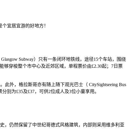
是个宜居宜游的好地方！
gow Subway）只有一条闭环地铁线，途径15个车站，围绕
站，能够穿梭整个市中心及近郊区域，单程票价由£2.30起；7日票
。此外，格拉斯哥亦有随上随下观光巴士（ CitySightseeing Bus
别为£35及£37，可供2位成人及3位小童享用。
600年历史，仍然保留了中世纪哥德式风格建筑，内部则采用维多利亚