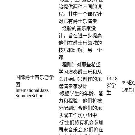
验提供两种不同的课
程。其中一个课程针
对已有爵士乐演奏
经验的音乐家没
计，旨在进一步提高
他们在爵士乐颌域的
技巧和理解。另一个
课
程则针对那些希望
学习演奏爵士乐和从
国际爵士音乐游学
13-18
头开始即兴创作的乐
995欧
团
岁学
器演奏家没计
1星期
International Jazz
生
·根据学生的年龄、能
SummerSchool
力和程验，他们将被
分配到适合他们的乐
队或工作坊小组中
·学生们将有机会参加
周末音乐会,他们将在