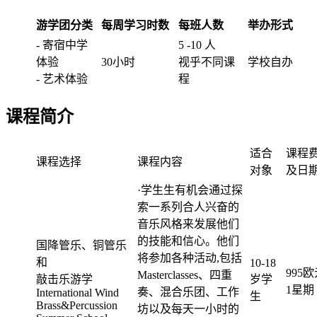
游学团分类
每周学习时数
每班人数
举办形式
- 寄宿中学
5 -10 人
体验
30小时
视乎不同课
学校自办
- 艺术体验
程
课程简介
适合
课程
课程选择
课程内容
对象
及日
·学生生有机会通过探
索一系列合人兴奋的
音乐风格来发展他们
的技能和信心。他们
国降管乐、铜管乐
将参加各种活动,包括
和
10-18
995欧
Masterclasses、四重
敲击乐游学
岁学
1星期
奏、混合乐团、工作
International Wind
生
Brass&Percussion
坊以及每天一小时的