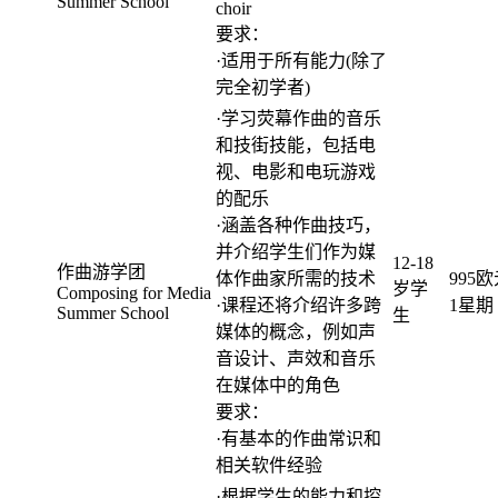
Summer School
choir
要求：
·适用于所有能力(除了
完全初学者)
·学习荧幕作曲的音乐
和技街技能，包括电
视、电影和电玩游戏
的配乐
·涵盖各种作曲技巧，
并介绍学生们作为媒
12-18
作曲游学团
体作曲家所需的技术
995欧
岁学
Composing for Media
·课程还将介绍许多跨
1星期
Summer School
生
媒体的概念，例如声
音设计、声效和音乐
在媒体中的角色
要求：
·有基本的作曲常识和
相关软件经验
·根据学生的能力和控