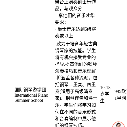
舞台上演奏爵士乐作
品，与观众分
享他们的音乐才华
要求：
· 爵士音乐达到5级演
奏或以上
·致力于培育年轻古典
钢琴家的技能。学生
将有机会接受专业的
指导,提高他们的钢琴
演奏技巧和音乐理解
·将涵盖各种流派，包
括钢琴二重奏、四重
10-18
国际钢琴游学团
奏(适用于高级演奏
995欧
岁学
International Piano
家)、钢琴伴奏和爵士
1星期
Summer School
生
乐。学生们将学习如
何在不同的音乐形式
和合奏编制中展示他
们的钢琴技巧。