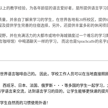
克福，拥有累积40年以上的教学经验，为各年龄层的语言爱好者，是所提供
量，并亲自了解来学习的学生，在世界各地有20所校区，提供
程及提供学生完善的住宿选择，另外，还提供丰富多彩的休闲项目
，并在充满活力的大都市或地中海城镇度过一个难忘的学习期间，学
意大利语的语言咖啡馆）中喝酒聊天一样的学习， 而这也是Sprachcaffe
于世界语言咖啡自己的。 因此，学校工作人员可以在当地直接照
大利、德国、西班牙、日本、法国、俄罗斯‧‧‧等多国的学生一起学
所学语言来交流，达到语言学习的目的，让学生能够更快速的提
学生自然而的习惯使用外语！