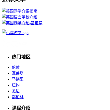
热门地区
伦敦
瓦莱塔
马德里
纽约
悉尼
都柏林
课程介绍