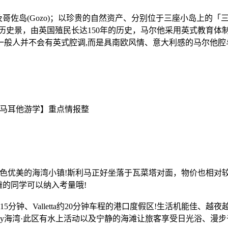
佐岛(Gozo)；以珍贵的自然资产、分别位于三座小岛上的「三蓝」知名-
特殊的历史景，由英国殖民长达150年的历史，马尔他采用英式教育
一般人并不会有英式腔调,而是具南欧风情、意大利感的马尔他腔
分钟、景色优美的海湾小镇!斯利马正好坐落于瓦菜塔对面，物价也
滩的同学可以纳入考量哦!
钟、Valletta约20分钟车程的港口度假区!生活机能佳、越夜越
ges Bay海湾·此区有水上活动以及宁静的海滩让旅客享受日光浴