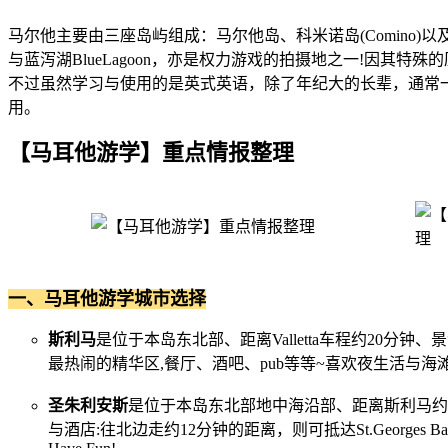
马尔他主要由三座岛屿组成：马尔他岛、科米诺岛(Comino)以及哥
与蓝泻湖BlueLagoon，亦是权力游戏的拍摄地之一!因其
不过虽然学习与使用的是英式英语，除了年纪大的长辈，通常
用。
【马耳他游学】重点情报整理
一、马耳他游学城市选择
斯利马
是位于本岛东北部、距离Valletta车程约20
最热闹的精华区,餐厅、酒吧、pub等等~喜欢夜生活与海
圣朱利安斯
是位于本岛东北部地中海沿部、距离斯利马约15分
与酒店:往北边走约12分钟的距离，则可抵达St.Geor