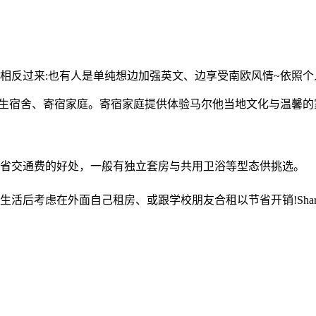
是相反过来:也有人是单纯想边加强英文、边享受南欧风情~依照
宿舍、寄宿家庭。寄宿家庭提供体验马尔他当地文化与温馨的家庭氛
省交通费的好处，一般有独立套房与共用卫浴等型态供挑选。
虑在外面自己租房、或跟学校朋友合租以节省开销!Shared ro