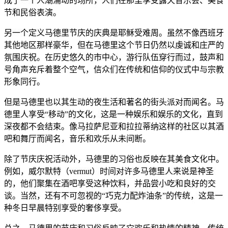
成了一个人潮涌动的场所，人们在那里享受露天音乐会、美食
节和民俗表演。
另一个定义马德里节庆的庆典是耶稣受难周。虽然不像西班牙
其他地区那样豪华，但在马德里这个节日仍然以虔诚和庄严的
氛围庆祝。在历史悠久的市中心，游行队伍穿行而过，鼓声和
号角声充斥着整个空气，信众们在传统和信仰的仪式中与宗教
形象同行。
但是马德里也以其生动的夜生活和著名的街头派对而闻名。马
德里人享受“移动”的文化，这是一种娱乐和娱乐的文化，直到
深夜都不会结束。像马拉萨尼亚和拉拉蒂纳这样的社区以其酒
吧和舞厅而闻名，音乐和欢乐从未间断。
除了节庆庆祝活动外，马德里的习俗也反映在其美食文化中。
例如，威尔默特（vermut）时间对许多马德里人来说是神圣
的，他们聚集在酒吧享受这种饮料，并品尝小吃和良好的交
谈。当然，还有不可忽视的“巧克力配炸油条”的传统，这是一
种冬日早晨特别享受的奢侈享受。