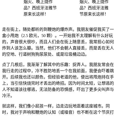
走在街上，随处都听的到鞭炮的爆炸声。我朋友催促我买了一
盒小甩炮（2.5 欧元，50 颗）。一开始我不太理解有什么好玩
的，声音很大很吵，而且人们会在街上随意丢，我常担心如何
炸到人该怎么瓣。当然，他们不会朝人直接丢，而是丢在无人
的空地、行道树狗狗尿尿处、或是垃圾桶边边。
点了几根后，我渐渐了解其中的乐趣：捉弄人。我朋友常会在
我行走的过程中，冷不胜防地丢一个在我前面，我便会吓着跳
开。后续我也还以颜色，但经验老道的他，使出将甩炮持在手
上，当引信快烧完时才丢出的绝招。因为时间太短，让想逃的
人不知道该往哪逃，无法防备的恐惧感，吓出了更多尖叫声与
冷汗。
就这样，我们像小屁孩一样，边走边玩地逛着这座城市。同
时，我对于声响和鞭炮的认知（或噪音）也不断在这个节庆打