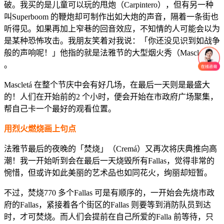
破。我买的是儿童可以玩的甩炮（Carpintero），但有另一种
叫Superboom 的鞭炮却可制作出如大炮的声音，隔着一条街也
听得见。如果再加上窄巷的回音效应，不知情的人可能会以为
是某种恐怖攻击。我朋友笑着对我说：「你还没见识到如战争
般的声响呢！」他指的就是法雅节的大型烟火秀（Mascletá）
。
Mascletá 在整个节庆中会有好几场，在最后一天则是最盛大
的！人们在开始前的2 个小时，便会开始在市政府广场聚集，
帮自己卡一个最好的观看位置。
用烈火燃烧画上句点
法雅节最后的夜晚的「焚烧」（Cremá）又再次将庆典推向高
潮！我一开始听到会在最后一天烧毁所有Fallas，觉得非常的
惋惜，但或许如此美丽的艺术品也如同花火，绚丽却短暂。
不过，焚烧770 多个Fallas 可是有顺序的，一开始会先烧市政
府的Fallas，紧接着各个街区的Fallas 则要等到消防队员到达
时，才可焚烧。而人们会提前在自己所爱的Falla 前等待，只