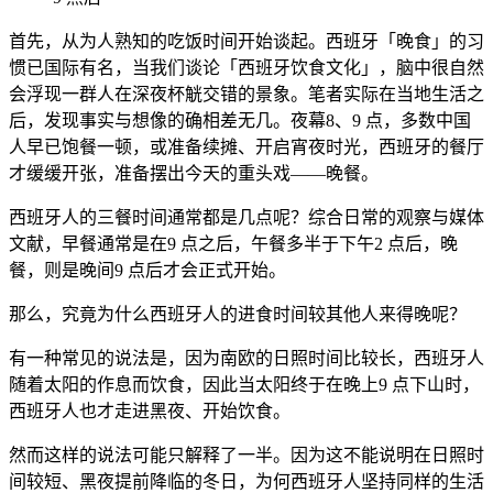
首先，从为人熟知的吃饭时间开始谈起。西班牙「晚食」的习
惯已国际有名，当我们谈论「西班牙饮食文化」，脑中很自然
会浮现一群人在深夜杯觥交错的景象。笔者实际在当地生活之
后，发现事实与想像的确相差无几。夜幕8、9 点，多数中国
人早已饱餐一顿，或准备续摊、开启宵夜时光，西班牙的餐厅
才缓缓开张，准备摆出今天的重头戏——晚餐。
西班牙人的三餐时间通常都是几点呢？综合日常的观察与媒体
文献，早餐通常是在9 点之后，午餐多半于下午2 点后，晚
餐，则是晚间9 点后才会正式开始。
那么，究竟为什么西班牙人的进食时间较其他人来得晚呢？
有一种常见的说法是，因为南欧的日照时间比较长，西班牙人
随着太阳的作息而饮食，因此当太阳终于在晚上9 点下山时，
西班牙人也才走进黑夜、开始饮食。
然而这样的说法可能只解释了一半。因为这不能说明在日照时
间较短、黑夜提前降临的冬日，为何西班牙人坚持同样的生活