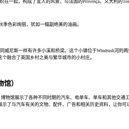
交织在一起，构成了宜人的风景，与法国的Provença、义大利的T
开，秋季色彩绚丽，犹如一幅副绝美的油画。
因为它的风景如同威尼斯一样有许多小溪和桥梁。这个小镇位于Windru
这个融合了英国乡村之美与繁华城市的小村庄。
车博物馆）
 Museum。 博物馆展示了各种不同时期的汽车、电单车、单车和其
展示了与汽车有关的文物、配件、广告和相关历史资料，让你可