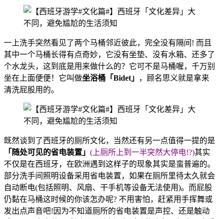
一上洗手突然看见了两个马桶邻近彼此，完全没有隔间! 而且
其中一个马桶长得有点奇妙，它没有坐垫、没有水箱、还多了
个水龙头，这到底是用来做什么的？它可不是马桶喔，千万别
坐在上面便便！它叫做
坐浴桶「Bidet」
，顾名思义就是拿来
清洗屁股用的。
既然谈到了西班牙的厕所文化，当然还有另一点值得一提的是
「随处可见的省电装置」
(上厕所上到一半突然大停电!?)
其实
不仅是在西班牙，在欧洲遇到这样子的现象其实是蛮普遍的。
部分洗手间照明设备采用省电装置，如果在厕所里待太久就会
自动断电(包括照明、风扇、干手机等设备无法使用)。而屁股
仍黏在马桶这时候的你该怎办呢? 不用害怕，赶紧用手挥舞或
发出点声音吧!因为不知道厕所的省电装置是声控、还是触动