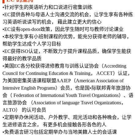
•针对学生的英语听力和口说进行密集训练
•EC提供各种与母语人士沟通交流的机会，让学生享有各种练
习英语听说读写的机会， 藉此建立更大的信心
•EC设有open-door政策，因此学生随时可与教师讨论课业
•本校学生享有小班制课程的优势，能充分获得老师的辅导，
帮助学生达成个人学习目标
•EC获得ISO认证，不断致力于提升课程品质，确保学生能获
得最好的教学品质
•美国EC各分校获得进修教育与训练认证协会（Accrediting
Council for Continuing Education & Training， ACCET）认证，
为美国密集英语课程联盟AAIEP（American Association of
Intensive English Programs）会员，也是国•际联邦青年旅游协
会（ Federation of International Youth Travel Organizations）、语
言旅游协会 （Association of language Travel Organizations，
ALTO） 的认可会员
•定期举办休闲活动、户外教学、观光活动和各种晚会，让学
生进修语言之余， 有更多机会接触各形各色的人
•免费语言研习包括定期举办与当地美籍人士的会话课