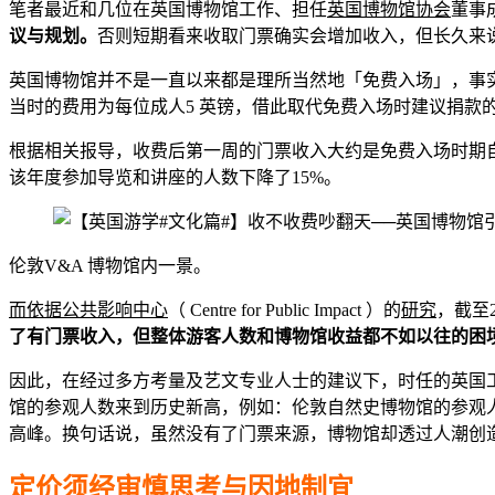
笔者最近和几位在英国博物馆工作、担任
英国博物馆协会
董事
议与规划。
否则短期看来收取门票确实会增加收入，但长久来
英国博物馆并不是一直以来都是理所当然地「免费入场」，事实
当时的费用为每位成人5 英镑，借此取代免费入场时建议捐款的4
根据相关报导，收费后第一周的门票收入大约是免费入场时期自愿捐
该年度参加导览和讲座的人数下降了15%。
伦敦V&A 博物馆内一景。
而依据公共影响中心
（ Centre for Public Impact ）的
研究
，截至
了有门票收入，但整体游客人数和博物馆收益都不如以往的困
因此，在经过多方考量及艺文专业人士的建议下，时任的英国工党
馆的参观人数来到历史新高，例如：伦敦自然史博物馆的参观人数增加了
高峰。换句话说，虽然没有了门票来源，博物馆却透过人潮创
定价须经审慎思考与因地制宜