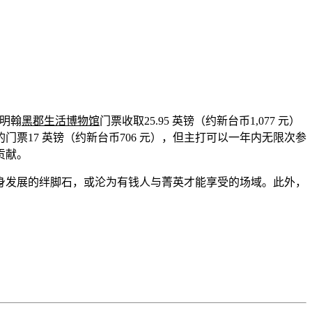
明翰
黑郡生活博物馆
门票收取25.95 英镑（约新台币1,077 元）
的门票17 英镑（约新台币706 元），但主打可以一年内无限次参
贡献。
身发展的绊脚石，或沦为有钱人与菁英才能享受的场域。此外，