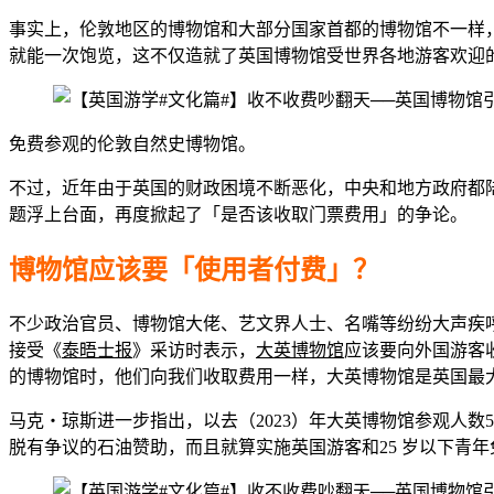
事实上，伦敦地区的博物馆和大部分国家首都的博物馆不一样
就能一次饱览，这不仅造就了英国博物馆受世界各地游客欢迎
免费参观的伦敦自然史博物馆。
不过，近年由于英国的财政困境不断恶化，中央和地方政府都
题浮上台面，再度掀起了「是否该收取门票费用」的争论。
博物馆应该要「使用者付费」？
不少政治官员、博物馆大佬、艺文界人士、名嘴等纷纷大声疾
接受《
泰晤士报
》采访时表示，
大英博物馆
应该要向外国游客
的博物馆时，他们向我们收取费用一样，大英博物馆是英国最
马克・琼斯进一步指出，以去（2023）年大英博物馆参观人数5
脱有争议的石油赞助，而且就算实施英国游客和25 岁以下青