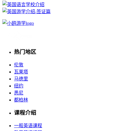
热门地区
伦敦
瓦莱塔
马德里
纽约
悉尼
都柏林
课程介绍
一般英语课程