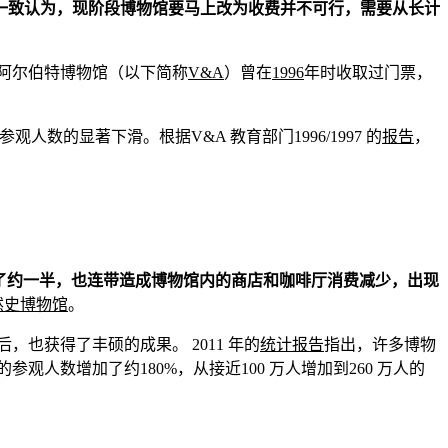
一致认为，现阶段博物馆要马上改为收费并不可行，需要从长计
和阿尔伯特博物馆（以下简称
V&A
）曾在
1996
年时收取过门票，
的显著下滑。根据V&A 教育部门1996/1997 的
报告
，
少了约一半，也连带造成博物馆内的商店和咖啡厅消费减少，出现
然史博物馆
。
也获得了丰硕的成果。 2011 年的
统计报告
指出，许多博物
参观人数增加了约180%，从接近100 万人增加到260 万人的