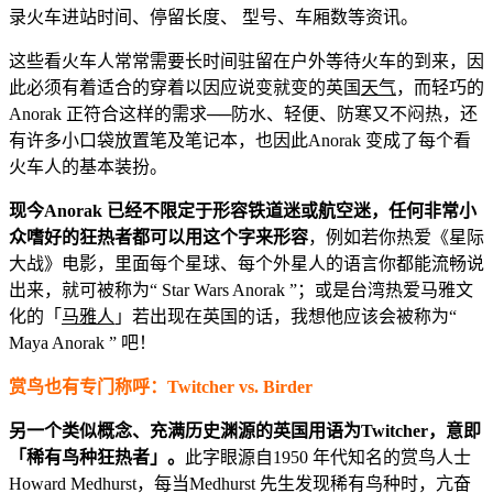
录火车进站时间、停留长度、 型号、车厢数等资讯。
这些看火车人常常需要长时间驻留在户外等待火车的到来，因
此必须有着适合的穿着以因应说变就变的英国
天气
，而轻巧的
Anorak 正符合这样的需求──防水、轻便、防寒又不闷热，还
有许多小口袋放置笔及笔记本，也因此Anorak 变成了每个看
火车人的基本装扮。
现今Anorak 已经不限定于形容铁道迷或航空迷，任何非常小
众嗜好的狂热者都可以用这个字来形容
，例如若你热爱《星际
大战》电影，里面每个星球、每个外星人的语言你都能流畅说
出来，就可被称为“ Star Wars Anorak ”；或是台湾热爱马雅文
化的「
马雅人
」若出现在英国的话，我想他应该会被称为“
Maya Anorak ” 吧！
赏鸟也有专门称呼：Twitcher vs. Birder
另一个类似概念、充满历史渊源的英国用语为Twitcher，意即
「稀有鸟种狂热者」。
此字眼源自1950 年代知名的赏鸟人士
Howard Medhurst，每当Medhurst 先生发现稀有鸟种时，亢奋