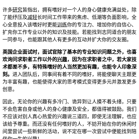
许多
研究
皆指出，拥有嗜好对一个人的身心健康充满益处，除
了能纾压及
减轻
长时间工作带来的焦虑、低潮等负面影响，全
心全意投入该嗜好时更能
训练
你的专注力、增加你的自信心、
扩充你工作专业以外的知识及技能。若能找到志同道合的朋友
一同参与，也能跟其他人有更多的互动并扩大你的交友圈。
英国企业面试时，面试官除了基本的专业知识问题之外，也喜
欢询问求职者工作以外的
兴趣
，因为在求职者之中，若大家技
术都差不多，有特殊嗜好的人当然更加有趣，也能令人印象深
刻。
进入团队后，同事间有着不同的嗜好，将能使聊天主题更
为丰富有趣，也能使得大家的思考模式变得更多元并激发更多
创意。
因此，无论你的兴趣有多冷门、诡异到让人摸不着头绪，只要
不会危害自身或他人的身心健康及安全，都值得被鼓励。我们
不应该对别人真心热爱的兴趣说三道四，即使无法理解，也应
该给予尊重。而还没有任何嗜好的人，不妨开始在你的休闲时
间里尝试一些新鲜的活动，说不定在哪一次尝试中便能找到陪
伴你一生的兴趣！