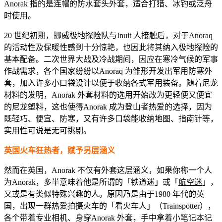
Anorak 指的是连帽的防水套头外套，适合打猎、冰钓或泛舟
时使用。
20 世纪初期，挪威极地探险队与Inuit 人接触后，对于Anoraq
的活动性及保暖性感到十分惊艳，也因此将其纳入极地探险的
基本配备。二次世界大战及冷战期间，因应在寒冷气候的军事
作战需求，各个国家纷纷以Anoraq 为雏形开发出军用防寒外
套，加入许多小口袋设计以便于收纳各式军用装备。随着尼龙
材料的发明，Anorak 外套材料的选用开始改为更轻便又便宜
的尼龙塑料，这也使得Anorak 成为登山者热爱的选择，因为
既轻巧、便宜、防寒，又有许多口袋能收纳地图、指南针等，
实用性可说是无可挑剔。
英国火车狂热者，赋予另层涵义
然而在英国，Anorak 不仅有外套这层涵义，如果你称一个人
为Anorak，多半意味着他是所谓的「铁道迷」或「
航空迷
」，
又或是有类似特殊兴趣的人。原因乃是由于1980 年代的英
国，出现一群热爱拍摄火车的「看火车人」（Trainspotter），
各个带着专业相机、身穿Anorak 外套，手中拿着小笔记本记