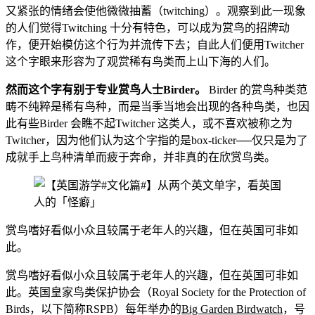
又紧张的情绪会使他微微抽蓄（twitching）。观察到此一现象
的人们觉得Twitching 十分有特色，可以成为赏鸟的招牌动
作，便开始模仿这个行为并流传下去；自此人们便用Twitcher
这个字眼来形容为了观赏稀有鸟类而上山下海的人们。
然而这个字有别于专业赏鸟人士Birder。
Birder 的赏鸟种类范
畴不纯粹是稀有鸟种，而是当季当地会出现的各种鸟类，也因
此有些Birder 会瞧不起Twitcher 这类人，或不喜欢被称之为
Twitcher，因为他们认为这个字指的是box-ticker──仅只是为了
成就手上鸟种清单而疲于奔命，并非真的在欣赏鸟类。
赏鸟嗜好看似小众且较属于老年人的兴趣，但在英国可非如
此。
赏鸟嗜好看似小众且较属于老年人的兴趣，但在英国可非如
此。英国皇家鸟类保护协会（Royal Society for the Protection of
Birds，以下简称RSPB）每年举办的
Big Garden Birdwatch
，号