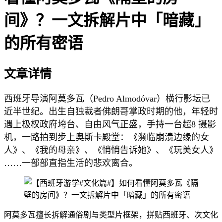
间》？一文拆解片中「暗藏」
的所有密语
文章详情
西班牙导演阿莫多瓦（Pedro Almodóvar）横行影坛已
近半世纪。出生自独裁者佛朗哥掌政时期的他，年轻时
遇上极权政府垮台、自由风气正盛，手持一台超8 摄影
机，一路拍到步上奥斯卡殿堂：《濒临崩溃边缘的女
人》、《我的母亲》、《悄悄告诉她》、《玩美女人》
……一部部直指生活的悲欢离合。
阿莫多瓦擅长拆解通俗剧与类型片框架，拼贴西班牙、次文化