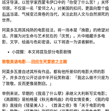
班牙导演，以哲学家西蒙韦伊口中的「你受了什么苦？」关怀
邻居，不仅是一名「爱邻之人」对美国的扣问，更面向整个
极
右派
当道、气候变迁席卷的当代，关注此刻人文与自然濒死的
世界。
阿莫多瓦用其纯熟的电影技法，将一场本是「挽歌」的绝望对
话，开展为对生命与艺术犹在的「庆贺」。片中暗藏许多电
影、文学、绘画与色彩密语，以下将逐一为读者解析。
小提醒：本文将提及部分电影剧情
致敬英语电影──回应生死爱欲之主题
阿莫多瓦曾自述其所有作品，都有他所景仰的电影大师的影
子，并多次在公开访谈中半开玩笑称道：「我这么做不只是为
了致敬，反而更像是剽窃。」
举例来说，早期的《我造了什么孽》承继义大利新写实电影；
《高跟鞋》是柏格曼《秋光奏鸣曲》的母女情变奏；《我的母
亲》直接向《彗星美人》、《首演之夜》等「关于电影的电