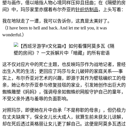
塑与画作，借以暗指人物心境同样压抑且扭曲；在《隔壁的房
间》中，玛莎家里亦摆着布尔乔亚的
针织仿制品
，上头写着：
我在地狱走了一遭，我可以告诉你，这真是太美好了。
（I have been to hell and back. And let me tell you, it was
wonderful.）
这不仅对应片中的死亡主题，也反映玛莎作为战地记者，曾经
出生入死的生活；更回应了玛莎与女儿破碎的家庭关系──事
实上，布尔乔亚对艺术的兴趣，即源于其作为壁毯编织工的母
亲，她让布尔乔亚参与修复挂毯的家业，引发她创作出巨大的
蜘蛛雕塑《妈妈》，强调母亲如蜘蛛织网般守护自己的童年，
不受父亲外遇与羞辱的负面影响。
对照玛莎，即便她在片中自承「不是称职的母亲」，但仍极力
在丈夫缺席下，保全女儿长大成人，就算生前未获女儿谅解，
却在死后透过英格丽让女儿更了解自己。这便是阿莫多瓦透过