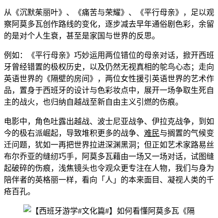
从《沉默茱丽叶》、《痛苦与荣耀》、《平行母亲》，足以观
察阿莫多瓦创作路线的变化，逐步减去早年通俗剧色彩，余留
的是对个人生衰，甚至是家国与世界的反思。
例如：《平行母亲》巧妙运用两位错位的母亲对话，掀开西班
牙曾经错置的极权历史，以及仍然无视真相的鸵鸟心态；走向
英语世界的《隔壁的房间》，两位女性援引英语世界的艺术作
品，置身于西班牙的设计与色彩妆点中，展开一场争取生死自
主的战火，也归纳自越战至新自由主义引燃的伤痕。
电影中，角色吐露出越战、波士尼亚战争、伊拉克战争，到如
今的极右派崛起，导致堆积更多的战争、
难民
与搁置的气候变
迁问题，犹如一再把世界拉进深渊黑洞；但正如艺术家路易丝
布尔乔亚的缝纫巧手，阿莫多瓦藉由一场又一场对话，试图缝
起破碎的伤痕，浅焦镜头也令观众更专注在人物，我们与身为
陪伴者的英格丽一样，看向「人」的本来面目、凝视人类的千
疮百孔。