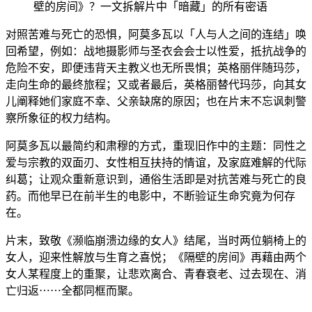
对照苦难与死亡的恐惧，阿莫多瓦以「人与人之间的连结」唤
回希望，例如：战地摄影师与圣衣会会士以性爱，抵抗战争的
危险不安，即便违背天主教义也无所畏惧；英格丽伴随玛莎，
走向生命的最终旅程；又或者最后，英格丽替代玛莎，向其女
儿阐释她们家庭不幸、父亲缺席的原因；也在片末不忘讽刺警
察所象征的权力结构。
阿莫多瓦以最简约和肃穆的方式，重现旧作中的主题：同性之
爱与宗教的双面刃、女性相互扶持的情谊，及家庭难解的代际
纠葛；让观众重新意识到，通俗生活即是对抗苦难与死亡的良
药。而他早已在前半生的电影中，不断验证生命究竟为何存
在。
片末，致敬《濒临崩溃边缘的女人》结尾，当时两位躺椅上的
女人，迎来性解放与生育之喜悦；《隔壁的房间》再藉由两个
女人某程度上的重聚，让悲欢离合、青春衰老、过去现在、消
亡归返⋯⋯全都同框而聚。