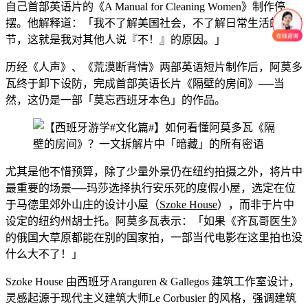
自己首部英语片的《A Manual for Cleaning Women》制作停
摆。他解释道：「我不了解美国社会，不了解日常生活的小细
节，这就是我对其他人说『不！』的原因。」
历经《人声》、《荒漠断背情》两部英语短片制作后，阿莫多
瓦终于卸下设防，完成首部英语长片《隔壁的房间》──当
然，这仍是一部「莫忘西班牙本色」的作品。
尤其是他不惜预算，除了少量外景仍在纽约拍摄之外，将片中
最重要的场景──玛莎选择执行安乐死的度假小屋，选定在位
于马德里郊外山庄的设计小屋（
Szoke House
），而非于片中
设定的纽约州胡士托。阿莫多瓦表示：「如果《齐瓦哥医生》
的俄国大草原都能在别的国家拍，一部当代电影在这里拍也没
什么大不了！」
Szoke House 由西班牙Aranguren & Gallegos 建筑工作室设计，
灵感起源于现代主义建筑大师Le Corbusier 的风格，强调建筑