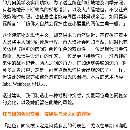
的几何美学及实用功能。为了适应所在的山坡地及四季光照，
有着随地形不断叠高的梯形设计，以及大片落地窗，不仅让光
线能随时映照，也使居住者能与周围森林景观亲近。如阿莫多
瓦所言：「仿佛大自然会保护住在小屋里的两位主角一般。」
这个建筑物既现代主义，却又讲求与自然贴近，不仅象征着主
人翁将由人间迎向死后世界、自人造社会回归自然，同时也完
美体现《隔壁的房间》两位角色的双重性：一位是现代书卷气
颇重，恐惧生命消亡的作家；一位是更「接地气」，准备迎向
来生的战地记者。两人之间的角力，正如建筑尖锐的边角（阿
莫多瓦曾形容，这是一间有点像恐怖片会出现的房子）一样，
但彼此的亲密亦如窗外透进的阳光般温煦。本片的艺术指导
Inbal Weinberg 也认为：
透过建筑，我们制造出一种戏剧冲突感，突显两位角色间复杂
的变化，以及她们留在此地的风险。
红与绿的色彩交叠，演绎生与死之间的徘徊
「红色」向来被认定是阿莫多瓦的代表色，尤以在早期《濒临