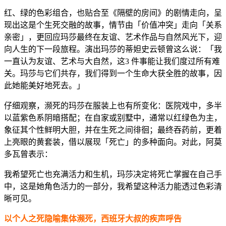
红、绿的色彩组合，也贴合至《隔壁的房间》的剧情走向，呈
现出这是个生死交融的故事，情节由「价值冲突」走向「关系
亲密」，更回应玛莎最终在友谊、艺术作品与自然风光下，迎
向人生的下一段旅程。演出玛莎的蒂妲史云顿曾这么说：「我
一直认为友谊、艺术与大自然，这3 件事能让我们度过所有难
关。玛莎与它们共存，我们得到一个生命大获全胜的故事，因
此她能美好地死去。」
仔细观察，濒死的玛莎在服装上也有所变化：医院戏中，多半
以蓝紫色系阴暗搭配；在自家或别墅中，通常以红绿色为主，
象征其个性鲜明大胆，并在生死之间徘徊；最终吞药前，更着
上亮眼的黄套装，借以展现「死亡」的多种面向。对此，阿莫
多瓦曾表示：
我希望死亡也充满活力和生机，玛莎决定将死亡掌握在自己手
中，这是她角色活力的一部分，我希望这种活力能透过色彩清
晰可见。
以个人之死隐喻集体濒死，西班牙大叔的疾声呼告