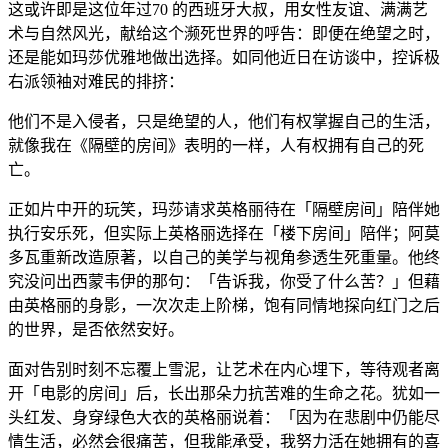
这或许即是这位年过70 的西班牙大叔，用女性友谊、满满艺
术与自然风光，献给这个濒死世界的呼告：即便在绝望之时，
还是能如玛莎优雅地做出选择。如同他近日在访谈中，控诉极
右派领袖对难民的排挤：
他们不是入侵者，只是绝望的人，他们有权掌握自己的生活，
就像我在《隔壁的房间》表明的一样，人有权拥有自己的死
亡。
正如片中开的玩笑，玛莎请求英格丽待在「隔壁房间」陪伴她
执行安乐死，但实际上英格丽选择在「楼下房间」陪伴；阿莫
多瓦重新改造原著，以自己的美学与视角参透生死重量。他终
究没问出西蒙韦伊的那句：「告诉我，你受了什么苦？」但藉
由英格丽的身影，一次次走上阶梯，饱有同情地探向红门之后
的世界，是否依然安好。
面对告别时刻不忘覆上雪泥，让艺术在内心埋下，等待观者离
开「电影的房间」后，长出那朵力抗苦难的生命之花。犹如一
头红发、身穿绿色大衣的英格丽说着：「因为在悲剧中仍能尽
情生活，必然会很痛苦，但我能承受，我努力活在她拥有的喜