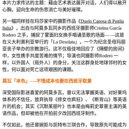
本片力求传达的主题：藉由艺术表达展开对话，人们得以敞开
心胸，迎向生命的伤悲消亡与美好璀璨。
另一幅同样挂在玛莎家中的摄影作品《
Duelo Canosa di Puglia
Italia
》，出自与阿莫多瓦同乡的西班牙摄影师Cristina García
Rodero 之手，捕捉了蒙面妇女挽手唱诵圣歌的场面— —这是
在义大利普利亚举行的「La Desolata」，一个为纪念圣母玛丽
亚丧子举办的宗教游行。这不仅极佳地回应了《隔壁的房间》
中，女性携手共度苦难的情节；导演也同摄影师Rodero 一
样，以外国人（局外人）的身分，关注这群身处地球邻村的女
性，何以面对死亡这项艰困的课题。
莫忘「本色」──不惜成本也要在西班牙取景
深受国际影迷喜爱的阿莫多瓦，曾以无法掌握英语、对好莱坞
体系的不信任，放弃执导《修女也疯狂》、《断背山》等英语
片的机会；其实《沉默茱丽叶》也本是由梅莉史翠普主演的英
语作品，但却被他在开拍前夕改回西班牙制作。
不仅如此，他还曾婉拒与凯特布兰琪合作，导致原先可能成为