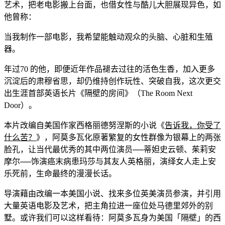
艺术，把老电影搬上台面，也借女性与酷儿大胆展现异色，如
他曾称：
当我制作一部电影，我希望能触动观众的头脑、心脏和生殖
器。
年过70 的他，即便近年作品褪去过往的活色生香，加入更多
沉淀后的肃穆省思，却仍维持创作玩性、突破自我，这次更交
出生涯首部英语长片《隔壁的房间》（The Room Next
Door）。
本片改编自美国作家西格丽德努涅斯的小说《
告诉我，你受了
什么苦？
》，阿莫多瓦化原著繁复的女性群像为银幕上的两张
脸孔，让当代最优秀的其中两位演员──蒂妲史云顿、茱莉安
摩尔──饰演癌末病患玛莎与其友人英格丽，演绎女人走上安
乐死前，生命最终的漫漫长话。
导演藉由改编一本美国小说、找来多位英美演员参演，并引用
大量英语电影及艺术，把主角拉进一座位处马德里郊外的别
墅。或许我们可以这样看待：阿莫多瓦身为美国「隔壁」的西