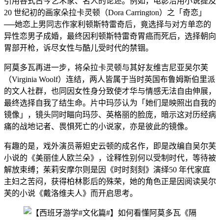
引用各式古今艺术家、名人的论述。例如，电影沿用小说提及
20 世纪初的画家朵拉卡灵顿（Dora Carrington）之「奇恋」
──她恋上男同志作家利顿斯特雷奇后，竟选择与对方单恋的
异性恋男子成婚，最终因利顿斯特雷奇胃癌而死后，选择朝向
胃部开枪，诉尽女性与酷儿受时代的禁锢。
阿莫多瓦再进一步，将朵拉卡灵顿与其好友维吉尼亚吴尔芙
（Virginia Woolf）连结，两人皆属于当时英国布鲁姆斯伯里派
的文人社群，也同因女性身分致使才华与情感无法自由伸展，
最终选择自我了结生命。片中玛莎认为「她们是映照出自我的
镜像」，镜头同时瞄向玛莎、英格丽的脸庞，暗示这对历经病
痛的战地记者、畏惧死亡的小说家，亦是彼此的镜像。
有趣的是，戏外演员蒂妲史云顿的成名作，即是改编自吴尔芙
小说的《美丽佳人欧兰朵》，诠释性别何以受制时代，等待被
解放束缚；茱莉安摩尔则是因《时时刻刻》演绎50 年代家庭
主妇之苦闷，获得柏林影后的殊荣，她的角色正是因阅读吴尔
芙的小说《戴洛维夫人》而开启思考。