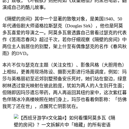
影」致敬；《坏教欲》则把宛如《双重赔偿》的黑色电影，翻
演成自己的酷儿故事。
《隔壁的房间》其中一个显著的致敬对象，是美国1940、50
年代通俗剧大师道格拉斯瑟克（Douglas Sirk），他也是阿莫
多瓦喜爱的导演之一。阿莫多瓦曾透露自己曾看过瑟克的代表
作《苦雨恋春风》超过千次，若你仔细观察《隔壁的房间》中
两位主人翁居住的别墅，架上什至有偶像瑟克的名作《春风秋
雨》的DVD。
本片不仅与瑟克在主题（关注女性）、影像风格（大胆用色）
上相似，更善用现场陈设、摄影光影进行场面调度，例如：玛
莎与英格丽初至近郊别墅预备安乐死时，她们站在窗边，绿意
树林透过窗光映射在彼此脸庞，犹如为两人的人生别开生面；
但随即因玛莎遗忘带药，两人再返回其纽约家中，这次紫红暮
色伴随冰冷高楼映照在她们身上，玛莎也看着倒影称：「仿佛
我死了还在世」，点醒死亡阴影犹在。