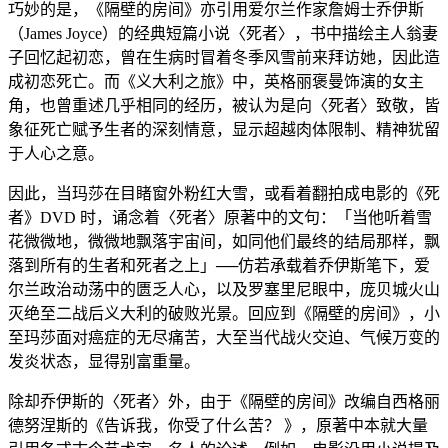
巧妙的是，《隔壁的房间》亦引用爱尔兰作家詹姆士乔伊斯
（James Joyce）的经典短篇小说〈死者〉，书中描绘主人翁妻
子回忆起初恋，曾在生病时冒着冬季风雪前来拜访她，因此造
成初恋死亡。而《义大利之旅》中，英格丽褒曼饰演的女主
角，也曾重述几乎相同的经历，被认为是向〈死者〉致敬，皆
象征死亡赋予生者的深刻情意，显示超越肉体限制、精神犹留
于人心之意。
因此，当玛莎在目睹窗外粉红大雪，或看着翻拍成电影的《死
者》DVD 时，诵念着〈死者〉原著中的文句：「当他听着雪
花微微地，微微地飘落宇宙间，如同他们最终的结局那样，飘
落到所有的生者和死者之上」──仿若承载着乔伊斯笔下，爱
尔兰政治动荡中的匮乏人心，以及罗塞里尼眼中，庞贝城火山
灭绝至二战后义大利的破败光景。回应到《隔壁的房间》，小
至玛莎面对癌症的无尽痛苦，大至当代战火交迫、气候万变的
发炎状态，显得别富重量。
除却乔伊斯的〈死者〉外，由于《隔壁的房间》改编自西格丽
德努涅斯的《告诉我，你受了什么苦？ 》，原著中本就大量