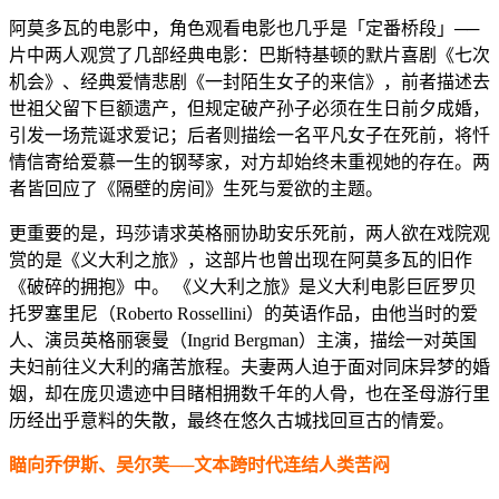
阿莫多瓦的电影中，角色观看电影也几乎是「定番桥段」──
片中两人观赏了几部经典电影：巴斯特基顿的默片喜剧《七次
机会》、经典爱情悲剧《一封陌生女子的来信》，前者描述去
世祖父留下巨额遗产，但规定破产孙子必须在生日前夕成婚，
引发一场荒诞求爱记；后者则描绘一名平凡女子在死前，将忏
情信寄给爱慕一生的钢琴家，对方却始终未重视她的存在。两
者皆回应了《隔壁的房间》生死与爱欲的主题。
更重要的是，玛莎请求英格丽协助安乐死前，两人欲在戏院观
赏的是《义大利之旅》，这部片也曾出现在阿莫多瓦的旧作
《破碎的拥抱》中。 《义大利之旅》是义大利电影巨匠罗贝
托罗塞里尼（Roberto Rossellini）的英语作品，由他当时的爱
人、演员英格丽褒曼（Ingrid Bergman）主演，描绘一对英国
夫妇前往义大利的痛苦旅程。夫妻两人迫于面对同床异梦的婚
姻，却在庞贝遗迹中目睹相拥数千年的人骨，也在圣母游行里
历经出乎意料的失散，最终在悠久古城找回亘古的情爱。
瞄向乔伊斯、吴尔芙──文本跨时代连结人类苦闷