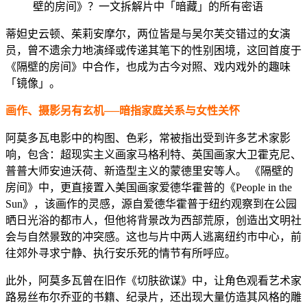
蒂妲史云顿、茱莉安摩尔，两位皆是与吴尔芙交错过的女演
员，曾不遗余力地演绎或传递其笔下的性别困境，这回首度于
《隔壁的房间》中合作，也成为古今对照、戏内戏外的趣味
「镜像」。
画作、摄影另有玄机──暗指家庭关系与女性关怀
阿莫多瓦电影中的构图、色彩，常被指出受到许多艺术家影
响，包含：超现实主义画家马格利特、英国画家大卫霍克尼、
普普大师安迪沃荷、新造型主义的蒙德里安等人。 《隔壁的
房间》中，更直接置入美国画家爱德华霍普的《People in the
Sun》，该画作的灵感，源自爱德华霍普于纽约观察到在公园
晒日光浴的都市人，但他将背景改为西部荒原，创造出文明社
会与自然景致的冲突感。这也与片中两人逃离纽约市中心，前
往郊外寻求宁静、执行安乐死的情节有所呼应。
此外，阿莫多瓦曾在旧作《切肤欲谋》中，让角色观看艺术家
路易丝布尔乔亚的书籍、纪录片，还出现大量仿造其风格的雕