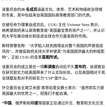
该委员会的
26 名成员
涵盖文化、体育、艺术和地缘政治领域
的专家，其中包括来自英国国际高等教育部门的代表。
在被任命为理事会成员后，UUKi 主任 Vivienne Stern 表示，
她希望政府承认高等教育是“英国最宝贵的资产之一”，并认识
到大学在推动增长和促进全球合作方面发挥的作用。
斯特恩警告称：“大学陷入财务困境会对整个英国的声誉造成
风险”，并敦促政府支持大学并使其“为英国提供最大的积极影
响”，正如 UUKi 的变革
蓝图所述。
该委员会的成立是在一项
新调查
启动后不久
宣布的
，该调查旨
在研究软实力给英国带来了什么实际好处，以及英国相对于其
全球盟友和对手的软实力“USP”是什么。
外交委员会主席艾米丽·索恩伯里女爵士表示：“虽然软实力是
英国最大的优势之一，但我们不能自满。”
“中国
、俄罗斯和
印度
等国家正在通过外交、教育和文化交流