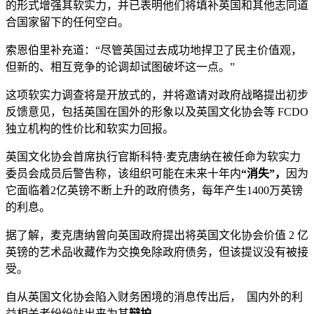
的形式增强其软实力，并已表明他们将填补英国和其他志同道
合国家留下的任何空白。
索恩伯里补充道：“尽管英国过去成功地捍卫了民主价值观，
但新的、相互竞争的论调却试图破坏这一点。”
这项软实力调查将是开放式的，并将邀请对政府战略提出初步
反馈意见，包括英国在国外的形象以及英国文化协会等 FCDO
独立机构的性价比和软实力回报。
英国文化协会首席执行官斯科特·麦克唐纳在被任命为软实力
委员会成员后警告称，该组织可能在未来十年内
“消失”，
因为
它面临着2亿英镑不断上升的政府债务，每年产生1400万英镑
的利息。
据了解，麦克唐纳曾向英国政府提出将英国文化协会价值 2 亿
英镑的艺术品收藏作为交换免除政府债务，但该提议没有被接
受。
自从英国文化协会陷入财务困境的消息传出后， 国内外的利
益相关者纷纷站出来为其
辩护。