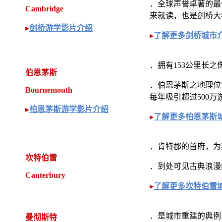
．全球声誉卓著的最
Cambridge
来就读，也是剑桥大
▸
剑桥游学影片介绍
▸
了解更多剑桥城市
．拥有153公里长
伯恩茅斯
．伯恩茅斯之地理位
Bournemouth
每年吸引超过500万
▸
柏恩茅斯游学影片介绍
▸
了解更多柏恩茅斯
．肯特郡的首府，为
坎特伯雷
．到处可见古典浪漫
Canterbury
▸
了解更多坎特伯雷
．是城市重建的典例
曼彻斯特