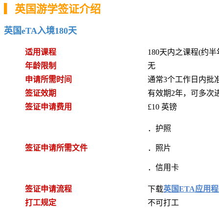
▎英国游学签证介绍
英国eTA入境180天
适用课程
180天内之课程(约半
年龄限制
无
申请所需时间
通常3个工作日内批
签证效期
有效期2年，可多次
签证申请费用
£10 英镑
．
护照
签证申请所需文件
．
照片
．
信用卡
签证申请流程
下载
英国ETA应用
打工规定
不可打工