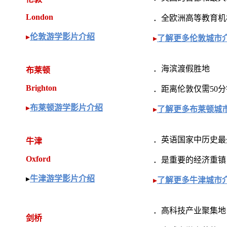
London
．全欧洲高等教育机
▸
伦敦游学影片介绍
▸
了解更多伦敦城市
．海滨渡假胜地
布莱顿
Brighton
．距离伦敦仅需50
▸
布莱顿游学影片介绍
▸
了解更多布莱顿城
．英语国家中历史最
牛津
Oxford
．是重要的经济重镇
▸
牛津游学影片介绍
▸
了解更多牛津城市
．高科技产业聚集地
剑桥