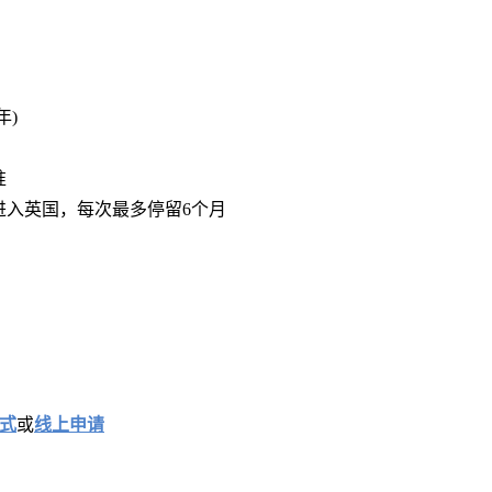
年)
准
进入英国，每次最多停留6个月
程式
或
线上申请