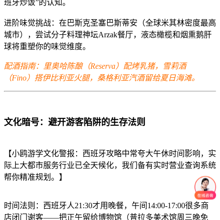
班牙炒饭”的认知。
进阶味觉挑战：在巴斯克圣塞巴斯蒂安（全球米其林密度最高
城市），尝试分子料理神坛Arzak餐厅，液态橄榄和烟熏鹅肝
球将重塑你的味觉维度。
配酒指南：里奥哈陈酿（Reserva）配烤乳猪，雪莉酒
（Fino）搭伊比利亚火腿，桑格利亚汽酒留给夏日海滩。
文化暗号：避开游客陷阱的生存法则
【小鸥游学文化警报：西班牙攻略中常夸大午休时间影响，实
际上大都市服务行业已全天候化，我们备有实时营业查询系统
帮你精准规划。】
时间法则：西班牙人21:30才用晚餐，午间14:00-17:00很多商
店闭门谢客——把正午留给博物馆（普拉多美术馆周三晚免