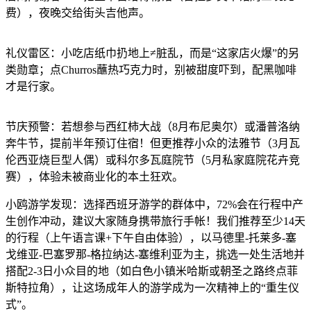
费），夜晚交给街头吉他声。
礼仪雷区：小吃店纸巾扔地上≠脏乱，而是“这家店火爆”的另
类勋章；点Churros蘸热巧克力时，别被甜度吓到，配黑咖啡
才是行家。
节庆预警：若想参与西红柿大战（8月布尼奥尔）或潘普洛纳
奔牛节，提前半年预订住宿！但更推荐小众的法雅节（3月瓦
伦西亚烧巨型人偶）或科尔多瓦庭院节（5月私家庭院花卉竞
赛），体验未被商业化的本土狂欢。
小鸥游学发现：选择西班牙游学的群体中，72%会在行程中产
生创作冲动，建议大家随身携带旅行手帐！我们推荐至少14天
的行程（上午语言课+下午自由体验），以马德里-托莱多-塞
戈维亚-巴塞罗那-格拉纳达-塞维利亚为主，挑选一处生活地并
搭配2-3日小众目的地（如白色小镇米哈斯或朝圣之路终点菲
斯特拉角），让这场成年人的游学成为一次精神上的“重生仪
式”。