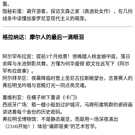
蕾。
隐秘彩蛋：避开游客，探访文森之家（高迪处女作），在几何
线条中读懂加泰罗尼亚现代主义的萌芽。
格拉纳达：摩尔人的最后一滴眼泪
阿尔罕布拉宫：提前3个月抢票！傍晚踏入桃金娘中庭，落日
余晖与水池倒影共舞，方懂为何华盛顿·欧文在此写下《阿尔
罕布拉故事》。
阿尔拜辛区：夜幕降临时登上圣尼古拉斯眺望台，吉普赛人的
弗拉明戈吟唱与宫殿灯光一同点亮灵魂。
塞维利亚：在橘子树下重读《卡门》
西班牙广场：租一艘小船划过护城河，马蹄形建筑群的瓷砖画
讲述着每个省份的历史密码。
弗拉明戈博物馆：不是静态展览，而是用一场深夜演出
（23:00开始！）体验“痛即是美”的艺术哲学。