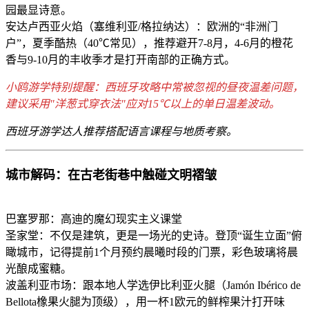
园最显诗意。
安达卢西亚火焰（塞维利亚/格拉纳达）：欧洲的“非洲门
户”，夏季酷热（40℃常见），推荐避开7-8月，4-6月的橙花
香与9-10月的丰收季才是打开南部的正确方式。
小鸥游学特别提醒：西班牙攻略中常被忽视的昼夜温差问题，
建议采用"洋葱式穿衣法"应对15℃以上的单日温差波动。
西班牙游学达人推荐搭配语言课程与地质考察。
城市解码：在古老街巷中触碰文明褶皱
巴塞罗那：高迪的魔幻现实主义课堂
圣家堂：不仅是建筑，更是一场光的史诗。登顶“诞生立面”俯
瞰城市，记得提前1个月预约晨曦时段的门票，彩色玻璃将晨
光酿成蜜糖。
波盖利亚市场：跟本地人学选伊比利亚火腿（Jamón Ibérico de
Bellota橡果火腿为顶级），用一杯1欧元的鲜榨果汁打开味