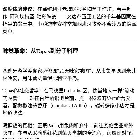
深度体验建议
：在塞维利亚老城区报名陶艺工作坊，亲手制
作"阿利坎特蓝"釉彩陶瓷——安达卢西亚工艺的千年基因藏在
指尖的黏土中。小鸥游学安排常规西班牙攻略不会涉及的隐藏
菜单。
味觉革命：从Tapas到分子料理
西班牙游学美食家必修课"21天味觉地图"，从市集早课到米其
林晚宴，用味蕾丈量伊比利亚半岛。
Tapas的社交哲学：在马德里La Latina区，像当地人一样“流动
式晚餐”——站在百年酒馆吧台前，点一杯2欧的Vermút苦艾
酒，配橄榄油蒜香虾（Gambas al Ajillo），辗转多家小店才是
地道吃法。
海鲜饭的真相：正宗Paella用兔肉和蜗牛！前往瓦伦西亚郊外
农庄，参与从采摘番红花到柴火烹制的全流程，颠覆你对“西