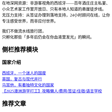
在地深网资源：非游客视角的西班牙——百年酒庄庄主私宴、
小众艺术家工作室开放日、只有本地人知道的悬崖徒步线。
无压力支持：从签证办理到落地支持，24小时顾问在线，让你
专注感受世界，而非应付世界。
我们不做流水线旅行团，
只孵化那些「多年后仍会在你血液里发光」的瞬间。
侧栏推荐模块
国家介绍
西班牙，一个迷人的国度
英国，复古与现代并行
马耳他，有着独特文化的国家
【2025澳洲游学打工】攻略懒人/费用/签证/住宿/语言学校
推荐文章