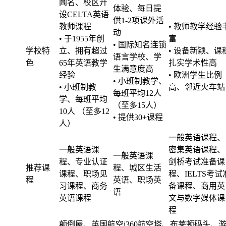
闻名、校区开
体验、每日提
设CELTA英语
供1-2项课外活
教师课程
• 教师教学经验
动
• 于1955年创
富
• 国际知名连锁
学校特
立、拥有超过
• 设备新颖、课
语言学校、学
色
65年英语教学
扎实学术性高
生满意度高
经验
• 欧洲学生比例
• 小班制教学、
• 小班制教
高、邻近火车站
每班平均12人
学、每班平均
（至多15人）
10人 （至多12
• 提供30+课程
人）
一般英语课程、
一般英语课
密集英语课程、
一般英语课
程、专业认证
剑桥考试准备课
推荐课
程、城区生活
课程、职场见
程、IELTS考试
程
英语、职场英
习课程、商务
备课程、商用英
语
英语课程
文与数字媒体课
程
颠倒屋、英国航空i360航空塔、布莱顿码头、