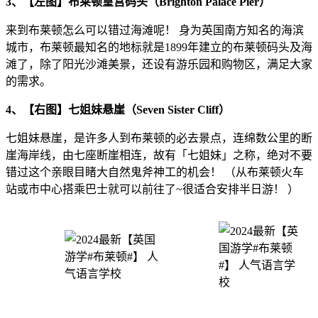
3、【左图】布莱顿皇宫码头（Brighton Palace Pier）
来到布莱顿怎么可以错过海滩呢！ 身为英国南方知名的海滨
城市，布莱顿最知名的地标就是1899年建立的布莱顿码头及海
滩了，除了阳光沙滩美景，还设有游乐园和购物区，满足大家
的需求。
4、【右图】七姐妹悬崖（Seven Sister Cliff）
七姐妹悬崖，是许多人到布莱顿的必去景点，连绵数公里的断
崖海岸线，由七座断崖相连，故有「七姐妹」之称，绝对不要
错过这个亲眼目睹大自然鬼斧神工的机会！ （从布莱顿火车
站或市中心搭乘巴士就可以前往了~很适合安排半日游！ ）