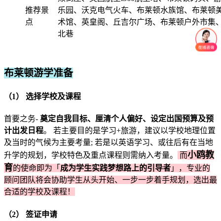
推荐景
乐园、沃克电气火车、布莱顿水族馆、布莱顿
点
术馆、英皇阁、丘吉尔广场、布莱顿户外市集
北巷
布莱顿游学准备
（1） 选择学校及课程
首要之务-
奠定自我目标、厘清个人偏好、设定出国预算及预
计出发日程
。 若主要目的是学习+旅游，建议以学校地理位置
及当时的气候为主要考量; 若是以英语学习、或往后有在当地
小鸥教
升学的规划，学校特色及重点课程则需纳入考量。
而
育
的使命即为「
成为学生实践梦想路上的引导者
」，专业的
顾问团队将会协助学生从头开始、一步一步着手规划，选出最
合适的学校及课程！
（2） 签证申请