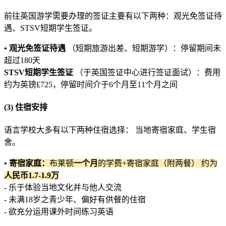
前往英国游学需要办理的签证主要有以下两种：观光免签证待
遇、STSV短期学生签证。
• 观光免签证待遇
（短期旅游出差、短期游学）：停留期间未
超过180天
STSV短期学生签证
（于英国签证中心进行签证面试）：费用
约为英镑₤725，停留时间介于6个月至11个月之间
(3) 住宿安排
语言学校大多有以下两种住宿选择： 当地寄宿家庭、学生宿
舍。
•
寄宿家庭：
布莱顿
一个月
的学费+寄宿家庭（附两餐） 约为
人民币1.7-1.9万
- 乐于体验当地文化并与他人交流
- 未满18岁之青少年、偏好有供餐的住宿
- 欲充分运用课外时间练习英语