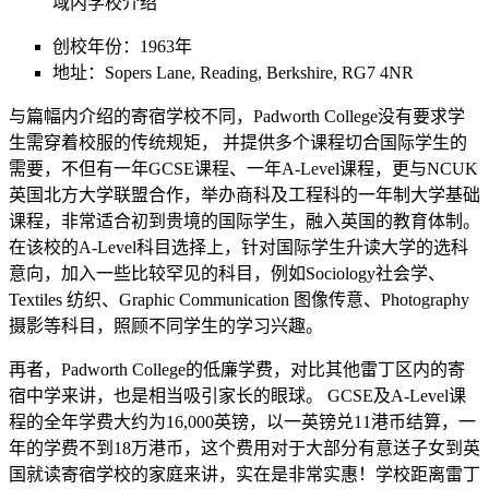
创校年份：1963年
地址：Sopers Lane, Reading, Berkshire, RG7 4NR
与篇幅内介绍的寄宿学校不同，Padworth College没有要求学
生需穿着校服的传统规矩， 并提供多个课程切合国际学生的
需要，不但有一年GCSE课程、一年A-Level课程，更与NCUK
英国北方大学联盟合作，举办商科及工程科的一年制大学基础
课程，非常适合初到贵境的国际学生，融入英国的教育体制。
在该校的A-Level科目选择上，针对国际学生升读大学的选科
意向，加入一些比较罕见的科目，例如Sociology社会学、
Textiles 纺织、Graphic Communication 图像传意、Photography
摄影等科目，照顾不同学生的学习兴趣。
再者，Padworth College的低廉学费，对比其他雷丁区内的寄
宿中学来讲，也是相当吸引家长的眼球。 GCSE及A-Level课
程的全年学费大约为16,000英镑，以一英镑兑11港币结算，一
年的学费不到18万港币，这个费用对于大部分有意送子女到英
国就读寄宿学校的家庭来讲，实在是非常实惠！学校距离雷丁