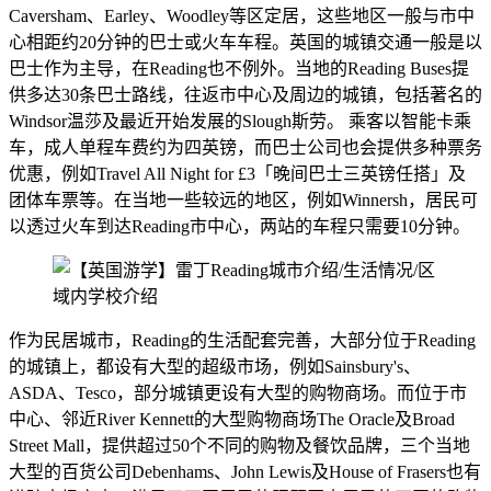
Caversham、Earley、Woodley等区定居，这些地区一般与市中
心相距约20分钟的巴士或火车车程。英国的城镇交通一般是以
巴士作为主导，在Reading也不例外。当地的Reading Buses提
供多达30条巴士路线，往返市中心及周边的城镇，包括著名的
Windsor温莎及最近开始发展的Slough斯劳。 乘客以智能卡乘
车，成人单程车费约为四英镑，而巴士公司也会提供多种票务
优惠，例如Travel All Night for £3「晚间巴士三英镑任搭」及
团体车票等。在当地一些较远的地区，例如Winnersh，居民可
以透过火车到达Reading市中心，两站的车程只需要10分钟。
作为民居城市，Reading的生活配套完善，大部分位于Reading
的城镇上，都设有大型的超级市场，例如Sainsbury's、
ASDA、Tesco，部分城镇更设有大型的购物商场。而位于市
中心、邻近River Kennett的大型购物商场The Oracle及Broad
Street Mall，提供超过50个不同的购物及餐饮品牌，三个当地
大型的百货公司Debenhams、John Lewis及House of Frasers也有