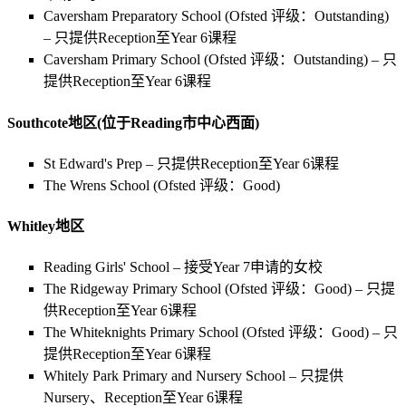
Caversham Preparatory School (Ofsted 评级：Outstanding)
– 只提供Reception至Year 6课程
Caversham Primary School (Ofsted 评级：Outstanding) – 只
提供Reception至Year 6课程
Southcote地区(位于Reading市中心西面)
St Edward's Prep – 只提供Reception至Year 6课程
The Wrens School (Ofsted 评级：Good)
Whitley地区
Reading Girls' School – 接受Year 7申请的女校
The Ridgeway Primary School (Ofsted 评级：Good) – 只提
供Reception至Year 6课程
The Whiteknights Primary School (Ofsted 评级：Good) – 只
提供Reception至Year 6课程
Whitely Park Primary and Nursery School – 只提供
Nursery、Reception至Year 6课程