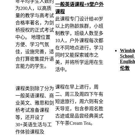
年平均学生人数约
一般英语课程+9堂户外
为200人，以高质
课程
量的教学与高考试
此课程专门设计给40岁
合格率著名，为剑
以上的熟龄族群，小班
桥授权的正式考试
制教学，班级人数至多
中心。 地理位置
10人，户外课程每次都
方便、学习气氛
在不同地点进行，学习
Wimbl
佳，设施完善，适
同时又能探索城市之
School 
合打算密集提升语
English
美，并将所学运用在生
言能力的学生。
伦敦
活中。
课程在早上进行，周
课程类别除了分为
二、周三及周四下午有
一般英语课程、商
短途旅行，周六则有全
业英文、雅思和剑
天导览，包含参观名胜
桥考试准备课程
古迹或是品尝经典英式
等，还开设了
下午茶Cream Tea。
30+英语生活与工
作体验课程及