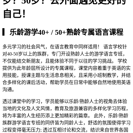
岁？50岁？去外面遇见更好的
自己！
▎乐龄游学40+ / 50+熟龄专属语言课程
多元学习的社会风气，在语言教育中同样适用！ 语言学校针
对40-50岁以上的族群，专门开设熟龄人士的游学语言专班，
不仅能结交新朋友，且能体验不同于以往的学习挑战。 学校
提供为此年龄层所设计的专属课程，课堂内容着重于英语的实
用技能，授课主题与生活息息相关，且采用小班制教学，并结
合多样化的课后活动，帮助学员在日常中能够自然地使用英语
沟通。
透过课堂中的学习，学员能够以乐龄/熟龄人士的视角去体验
当地的文化及人文风情，教育及旅游兼容的多样化学习历程，
将为丰富的人生经历添上更加精彩的篇章。 此外，乐龄/熟龄
族群游学语言专班的同侪皆为同龄人士，舒适的氛围使得学习
过程变得毫无压力; 透过互相讨论和交流，结识来自世界各国