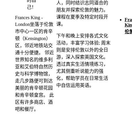
人，同时结识志同道合的
朋友并探索伦敦的魅力。
课程在夏季及特定时段开
Frances King -
Fra
课。
London坐落于伦敦
Kin
市中心一区的肯辛
伦
下午和晚上安排各式文化
顿（Kensington）
活动，丰富学习体验; 周末
区，邻近地铁站交
则是安排伦敦以外的全日
通十分便捷。 邻近
游，深入探索英国文化。
世界知名的维多利
透过真实生活情境练习，
亚和艾伯特自然历
尤其侧重听说能力的强
史与科学博物馆，
化，帮助学员在日常生活
走几步路便可到达
中自信运用英语。
美丽的肯辛顿花园
和肯辛顿皇宫。 此
区有许多商店、酒
吧和餐厅。