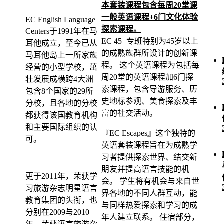
本套装课程包含每周20堂课
一般英语课程+6门文化体验
EC English Language
探索课程。
Centers于1991年在马
EC 45+专班特别为45岁以上
耳他成立，至今已从
的成熟族群所设计的创新课
马耳他岛上一所家族
程。 这个英语课程为包括每
经营的小型学校，茁
周20堂的英语课程加6门探
壮发展成横跨4大洲
索课程，包含导游服务、历
包含8个国家的29所
史地标参观、美食探索及丰
分校，且各地的分校
富的社交活动。
都获得该国教育机构
和主要国际组织的认
『EC Escapes』这个独特的
可。
英语套装课程旨在为成熟学
习者提供探索世界、结交新
朋友并提高语言技能的机
更于2011年，荣获学
会。 学生将有机会与来自世
习旅游杂志明星语言
界各地的不同人群互动，能
教育集团的头衔，也
与同样热爱探索和学习的成
分别在2009与2010
年人建立联系。 住宿部分，