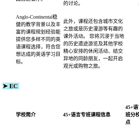
的讨论。
Anglo-Continental稳
此外，课程还包含城市文化
健的教学背景以及丰
之旅或是历史漫游等有趣的
富的课程规划经验能
课外活动。 您将沉浸于当地
提供您多样不同的英
的历史遗迹游览及其他学校
语课程选择，符合您
精心安排的休闲活动、结交
想达成的英语学习目
异地的同龄朋友，一起开启
标。
观光或购物之旅。
➤ EC
45+
学校简介
45+语言专班课程信息
班分
点