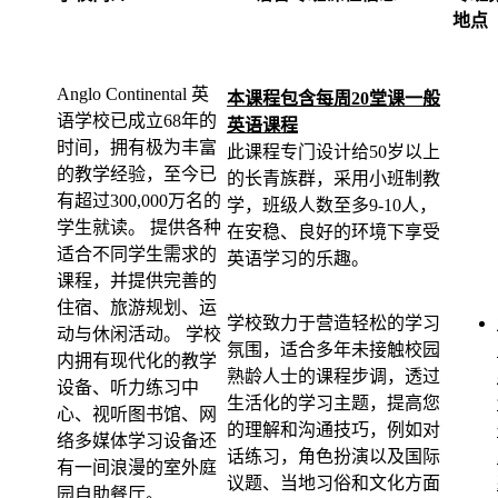
地点
Anglo Continental 英
本课程包含每周20堂课一般
语学校已成立68年的
英语课程
时间，拥有极为丰富
此课程专门设计给50岁以上
的教学经验，至今已
的长青族群，采用小班制教
有超过300,000万名的
学，班级人数至多9-10人，
学生就读。 提供各种
在安稳、良好的环境下享受
适合不同学生需求的
英语学习的乐趣。
课程，并提供完善的
住宿、旅游规划、运
学校致力于营造轻松的学习
动与休闲活动。 学校
氛围，适合多年未接触校园
内拥有现代化的教学
熟龄人士的课程步调，透过
设备、听力练习中
生活化的学习主题，提高您
心、视听图书馆、网
的理解和沟通技巧，例如对
络多媒体学习设备还
话练习，角色扮演以及国际
有一间浪漫的室外庭
议题、当地习俗和文化方面
园自助餐厅。