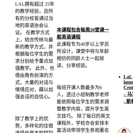
LAL拥有超过 25年
的教学经验，且所
有的分校皆通过当
地的英语协会认
本课程包含每周20堂课一
证。 在教学方式
般英语课程
上，结合传统与最
此课程专为40岁以上学员
新的教学方式，并
所设计，课堂中将与年龄
根据每位学生的需
相仿的同龄人士一起就
求分别给予重点加
读、分享经验。
强教学。 此外，也
借由角色扮演的方
LaL
lang
式，大量的对话与
每班开课人数最多为6
Cent
情境应对，藉以加
– 
人，透过小班制教学老师
强会话的自信心。
- 
能依照每位学生的需求调
整教学内容，提升学生英
文技巧。 除了每日的英文
除了教学上的优
课程外，学校亦会安排丰
势，多样化的住宿
富活动带领学生参观著名
选择也是本校特别