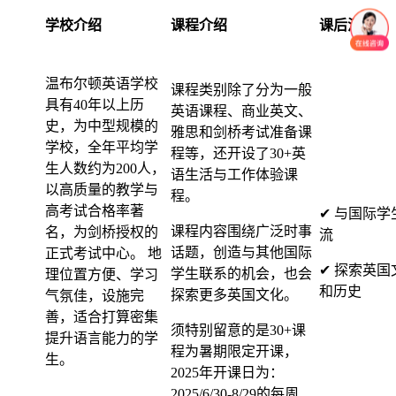
学校介绍
课程介绍
课后活动
温布尔顿英语学校
课程类别除了分为一般
具有40年以上历
英语课程、商业英文、
史，为中型规模的
雅思和剑桥考试准备课
学校，全年平均学
程等，还开设了30+英
生人数约为200人，
语生活与工作体验课
以高质量的教学与
程。
高考试合格率著
✔ 与国际学
课程内容围绕广泛时事
名，为剑桥授权的
流
话题，创造与其他国际
正式考试中心。 地
✔ 探索英国
学生联系的机会，也会
理位置方便、学习
和历史
探索更多英国文化。
气氛佳，设施完
善，适合打算密集
须特别留意的是30+课
提升语言能力的学
程为暑期限定开课，
生。
2025年开课日为：
2025/6/30-8/29的每周