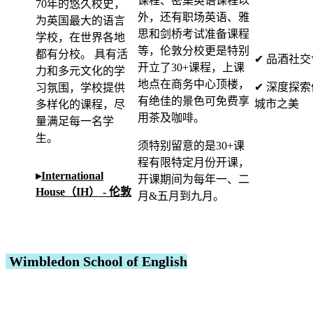
课程、密集英语课程以
70年的悠久校史，
外，还有职场英语、雅
为英国最大的语言
思和剑桥考试准备课程
学校，在世界各地
等，伦敦分校更是特别
都有分校。 具有活
✔ 品酒社交
开立了30+课程，上课
力和多元文化的学
地点在商务中心顶楼，
✔ 深度探
习氛围，学校提供
有绝佳的景色可免费享
城市之美
多样化的课程，尽
用茶及咖啡。
量满足每一名学
生。
须特别留意的是30+课
程有限特定月份开课，
▸
International
开课期间为每年一、二
House（IH） - 伦敦
月&五月到九月。
Wimbledon School of English