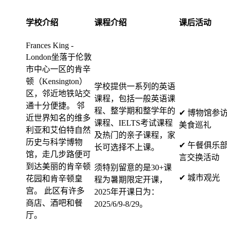
学校介绍
课程介绍
课后活动
Frances King -
London坐落于伦敦
市中心一区的肯辛
顿（Kensington）
学校提供一系列的英语
区，邻近地铁站交
课程，包括一般英语课
通十分便捷。 邻
程、整学期和整学年的
✔ 博物馆参
近世界知名的维多
课程、IELTS考试课程
美食巡礼
利亚和艾伯特自然
及热门的亲子课程，家
历史与科学博物
✔ 午餐俱乐部
长可选择不上课。
馆，走几步路便可
言交换活动
到达美丽的肯辛顿
须特别留意的是30+课
✔ 城市观光
花园和肯辛顿皇
程为暑期限定开课，
宫。 此区有许多
2025年开课日为：
商店、酒吧和餐
2025/6/9-8/29。
厅。