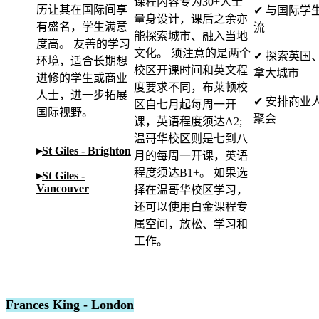
课程内容专为30+人士
历让其在国际间享
✔ 与国际学
量身设计，课后之余亦
有盛名，学生满意
流
能探索城市、融入当地
度高。 友善的学习
文化。 须注意的是两个
✔ 探索英国
环境，适合长期想
校区开课时间和英文程
拿大城市
进修的学生或商业
度要求不同，布莱顿校
人士，进一步拓展
✔ 安排商业
区自七月起每周一开
国际视野。
聚会
课，英语程度须达A2;
温哥华校区则是七到八
▸
St Giles - Brighton
月的每周一开课，英语
程度须达B1+。 如果选
▸
St Giles -
Vancouver
择在温哥华校区学习，
还可以使用白金课程专
属空间，放松、学习和
工作。
Frances King - London