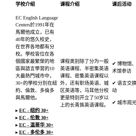
学校介绍
课程介绍
课后活动
EC English Language
Centers於1991年在
馬爾他成立，已有
40年的悠久校史，
在世界各地都有分
校。學校皆位在各
個國家最繁榮的地
课程类别除了分为一般
✔ 博物馆
區與語言學習的10
英语课程、半密集英语
术馆参访
大最熱門城市中，
课程、密集英语课程以
30+的學校分別在紐
外，还有职场英语、城
✔ 语言交
約、倫敦、多倫多
区英语等，马耳他分校
动
與馬爾他。
更是特别开立了50岁以
✔ 城市观
上的长青族英语课程。
▸
EC - 纽约 30+
▸
EC - 伦敦 30+
▸
EC - 温哥华 30+
▸
EC - 多伦多 30+