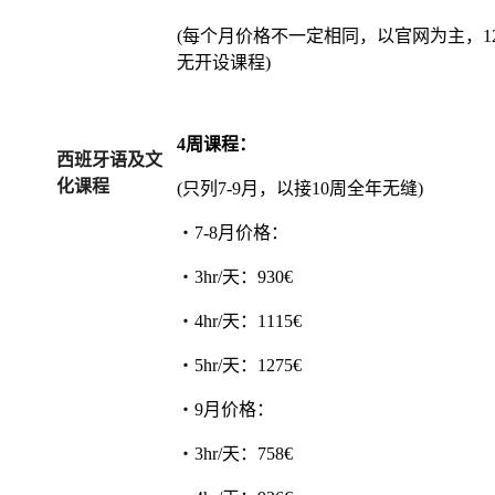
(每个月价格不一定相同，以官网为主，1
无开设课程)
4周课程：
西班牙语及文
化课程
(只列7-9月，以接10周全年无缝)
・7-8月价格：
・3hr/天：930€
・4hr/天：1115€
・5hr/天：1275€
・9月价格：
・3hr/天：758€