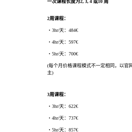
一次课程长度为2, 3, 4 或10 周
2周课程：
・3hr/天：484€
・4hr/天：597€
・5hr/天：700€
(每个月价格课程模式不一定相同，以官
主)
3周课程：
・3hr/天：622€
・4hr/天：737€
・5hr/天：857€