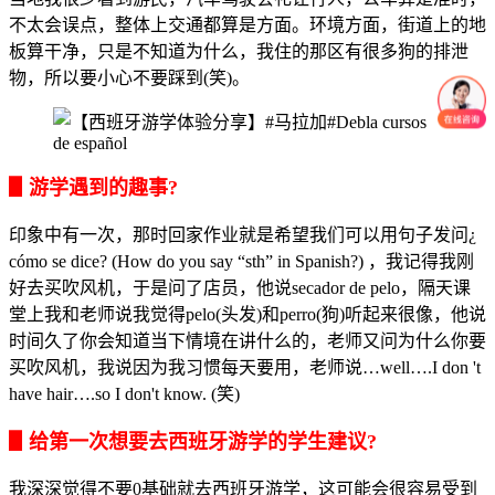
不太会误点，整体上交通都算是方面。环境方面，街道上的地
板算干净，只是不知道为什么，我住的那区有很多狗的排泄
物，所以要小心不要踩到(笑)。
▋游学遇到的趣事?
印象中有一次，那时回家作业就是希望我们可以用句子发问¿
cómo se dice? (How do you say “sth” in Spanish?) ，我记得我刚
好去买吹风机，于是问了店员，他说secador de pelo，隔天课
堂上我和老师说我觉得pelo(头发)和perro(狗)听起来很像，他说
时间久了你会知道当下情境在讲什么的，老师又问为什么你要
买吹风机，我说因为我习惯每天要用，老师说…well….I don 't
have hair….so I don't know. (笑)
▋给第一次想要去西班牙游学的学生建议?
我深深觉得不要0基础就去西班牙游学，这可能会很容易受到