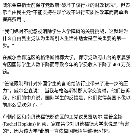
威尔金森指责前保守党政府“破坏了该行业的财政状况”，但表
示自由民主党“不能支持在现阶段不进行实质性改革而简单地
提高费用”。
“我们绝对不能忽视消除学生入学障碍的关键挑战，这就是为
什么自由民主党认为重新引入生活补助金是至关重要的第一
步。”
在威尔金森选区的格洛斯特郡大学，保守党政府出台的家属禁
令因国际学生人数下降而导致今年的学费收入下降了 400 万英
镑。
“签证限制和针对外国学生的言论给该行业带来了进一步的压
力”，威尔金森说：“当我与格洛斯特郡大学交谈时，他们告诉
我，他们的中介说，国际学生的反馈是，他们觉得英国不像以
前那么受欢迎了。”
卢顿南区和南贝德福德郡选区的工党议员雷切尔·霍普金斯
(Rachel Hopkins) 同意，家属禁令对贝德福德大学来说是“有害
的”，因为该大学“此前一直依靠国际招生维持运转”。