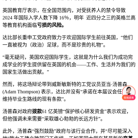
英国教育厅表示，在全国范围内，对受抚养人的禁令导致
2024 年国际入学人数下降 16％，明年 近四分之三的英格兰高
等教育机构面临
亏损的风险。
达比部长重申工党政府致力于欢迎国际学生前往英国，“他们
一直被视为（政治）足球，而不是珍贵的礼物”。
“毫无疑问，英国欢迎国际学生，这就是为什么我们为成功完
成学业的学生提供留在英国的机会——工作、生活并为我们的
国家生活做出贡献。”
然而，将这场辩论带到威斯敏斯特的工党议员亚当·汤普森
(Adam Thompson) 表示，达比并没有“承诺在本届议会任期内
维持毕业生路线的现有条款”。
汤普森对政府
拨款
61 亿英镑“保护核心研发资金”表示欢迎，
但他强调未来需要“采取雄心勃勃的长远方针”。
此外，汤普森“强烈鼓励”政府与该行业合作，并“尽可能深入