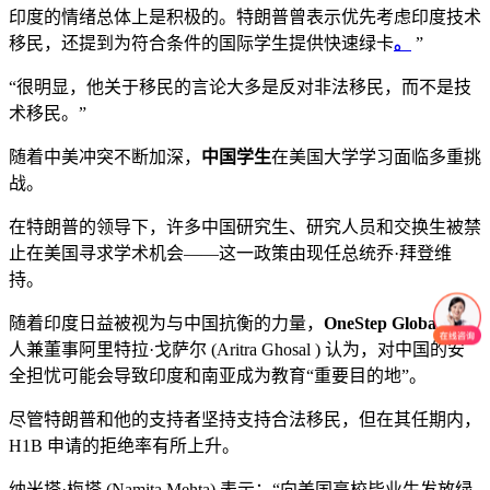
印度的情绪总体上是积极的。特朗普曾表示优先考虑印度技术
移民，还提到为符合条件的国际学生提供快速绿卡
。
”
“很明显，他关于移民的言论大多是反对非法移民，而不是技
术移民。”
随着中美冲突不断加深，
中国学生
在美国大学学习面临多重挑
战。
在特朗普的领导下，许多中国研究生、研究人员和交换生被禁
止在美国寻求学术机会——这一政策由现任总统乔·拜登维
持。
随着印度日益被视为与中国抗衡的力量，
OneStep Global
创始
人兼董事阿里特拉·戈萨尔 (Aritra Ghosal ) 认为，对中国的安
全担忧可能会导致印度和南亚成为教育“重要目的地”。
尽管特朗普和他的支持者坚持支持合法移民，但在其任期内，
H1B 申请的拒绝率有所上升。
纳米塔·梅塔 (Namita Mehta) 表示：“向美国高校毕业生发放绿