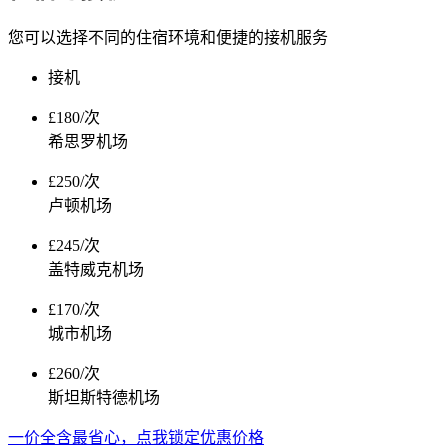
您可以选择不同的住宿环境和便捷的接机服务
接机
£180/次
希思罗机场
£250/次
卢顿机场
£245/次
盖特威克机场
£170/次
城市机场
£260/次
斯坦斯特德机场
一价全含最省心，点我锁定优惠价格