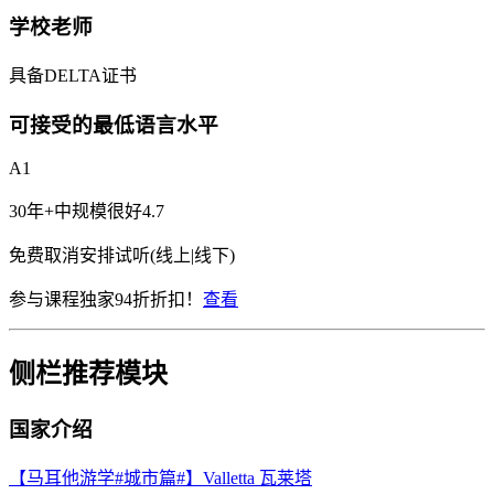
学校老师
具备DELTA证书
可接受的最低语言水平
A1
30年+
中规模
很好
4.7
免费取消
安排试听(线上|线下)
参与课程独家94折折扣！
查看
侧栏推荐模块
国家介绍
【马耳他游学#城市篇#】Valletta 瓦莱塔