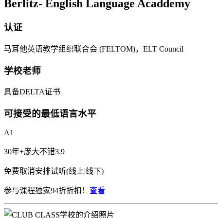
Berlitz- English Language Acaddemy
认证
马耳他英语教学组织联合会 (FELTOM)，ELT Council
学校老师
具备DELTA证书
可接受的最低语言水平
A1
30年+
庞大
不错
3.9
免费取消
安排试听(线上|线下)
参与课程独家94折折扣！
查看